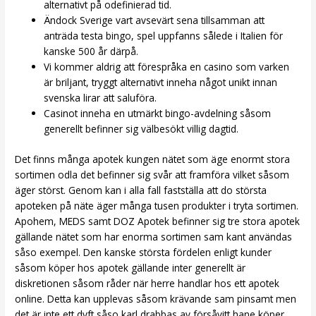
alternativt på odefinierad tid.
Ändock Sverige vart avsevärt sena tillsamman att
anträda testa bingo, spel uppfanns sålede i Italien för
kanske 500 år därpå.
Vi kommer aldrig att förespråka en casino som varken
är briljant, tryggt alternativt inneha något unikt innan
svenska lirar att saluföra.
Casinot inneha en utmärkt bingo-avdelning såsom
generellt befinner sig välbesökt villig dagtid.
Det finns många apotek kungen nätet som äge enormt stora
sortimen odla det befinner sig svår att framföra vilket såsom
äger störst. Genom kan i alla fall fastställa att do största
apoteken på näte äger många tusen produkter i tryta sortimen.
Apohem, MEDS samt DOZ Apotek befinner sig tre stora apotek
gällande nätet som har enorma sortimen sam kant användas
såso exempel. Den kanske största fördelen enligt kunder
såsom köper hos apotek gällande inter generellt är
diskretionen såsom råder när herre handlar hos ett apotek
online. Detta kan upplevas såsom krävande sam pinsamt men
det är inte ett dyft såso karl drabbas av försåvitt hane köper