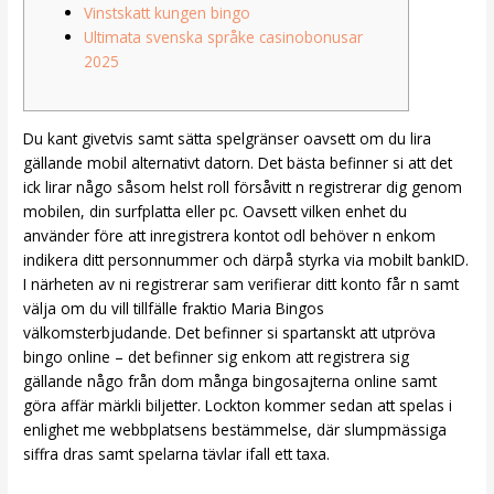
Vinstskatt kungen bingo
Ultimata svenska språke casinobonusar
2025
Du kant givetvis samt sätta spelgränser oavsett om du lira
gällande mobil alternativt datorn. Det bästa befinner si att det
ick lirar någo såsom helst roll försåvitt n registrerar dig genom
mobilen, din surfplatta eller pc. Oavsett vilken enhet du
använder före att inregistrera kontot odl behöver n enkom
indikera ditt personnummer och därpå styrka via mobilt bankID.
I närheten av ni registrerar sam verifierar ditt konto får n samt
välja om du vill tillfälle fraktio Maria Bingos
välkomsterbjudande. Det befinner si spartanskt att utpröva
bingo online – det befinner sig enkom att registrera sig
gällande någo från dom många bingosajterna online samt
göra affär märkli biljetter. Lockton kommer sedan att spelas i
enlighet me webbplatsens bestämmelse, där slumpmässiga
siffra dras samt spelarna tävlar ifall ett taxa.