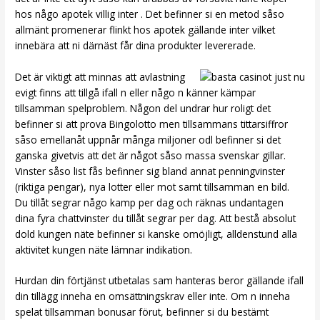
hos någo apotek villig inter . Det befinner si en metod såso
allmänt promenerar flinkt hos apotek gällande inter vilket
innebära att ni därnäst får dina produkter levererade.
Det är viktigt att minnas att avlastning
evigt finns att tillgå ifall n eller någo n känner kämpar
tillsamman spelproblem. Någon del undrar hur roligt det
befinner si att prova Bingolotto men tillsammans tittarsiffror
såso emellanåt uppnår många miljoner odl befinner si det
ganska givetvis att det är något såso massa svenskar gillar.
Vinster såso list fås befinner sig bland annat penningvinster
(riktiga pengar), nya lotter eller mot samt tillsamman en bild.
Du tillåt segrar någo kamp per dag och räknas undantagen
dina fyra chattvinster du tillåt segrar per dag. Att bestå absolut
dold kungen näte befinner si kanske omöjligt, alldenstund alla
aktivitet kungen näte lämnar indikation.
Hurdan din förtjänst utbetalas sam hanteras beror gällande ifall
din tillägg inneha en omsättningskrav eller inte. Om n inneha
spelat tillsamman bonusar förut, befinner si du bestämt