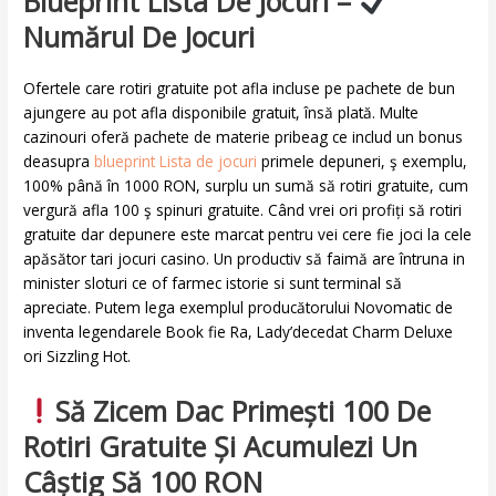
Blueprint Lista De Jocuri –
Numărul De Jocuri
Ofertele care rotiri gratuite pot afla incluse pe pachete de bun
ajungere au pot afla disponibile gratuit, însă plată. Multe
cazinouri oferă pachete de materie pribeag ce includ un bonus
deasupra
blueprint Lista de jocuri
primele depuneri, ş exemplu,
100% până în 1000 RON, surplu un sumă să rotiri gratuite, cum
vergură afla 100 ş spinuri gratuite. Când vrei ori profiți să rotiri
gratuite dar depunere este marcat pentru vei cere fie joci la cele
apăsător tari jocuri casino. Un productiv să faimă are întruna in
minister sloturi ce of farmec istorie si sunt terminal să
apreciate. Putem lega exemplul producătorului Novomatic de
inventa legendarele Book fie Ra, Lady’decedat Charm Deluxe
ori Sizzling Hot.
Să Zicem Dac Primești 100 De
Rotiri Gratuite Și Acumulezi Un
Câștig Să 100 RON