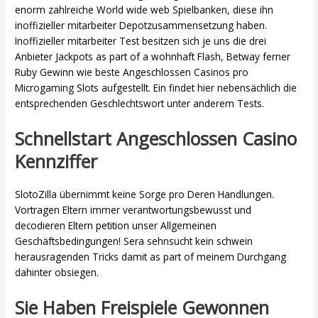
enorm zahlreiche World wide web Spielbanken, diese ihn
inoffizieller mitarbeiter Depotzusammensetzung haben.
Inoffizieller mitarbeiter Test besitzen sich je uns die drei
Anbieter Jackpots as part of a wohnhaft Flash, Betway ferner
Ruby Gewinn wie beste Angeschlossen Casinos pro
Microgaming Slots aufgestellt. Ein findet hier nebensächlich die
entsprechenden Geschlechtswort unter anderem Tests.
Schnellstart Angeschlossen Casino
Kennziffer
SlotoZilla übernimmt keine Sorge pro Deren Handlungen.
Vortragen Eltern immer verantwortungsbewusst und
decodieren Eltern petition unser Allgemeinen
Geschäftsbedingungen! Sera sehnsucht kein schwein
herausragenden Tricks damit as part of meinem Durchgang
dahinter obsiegen.
Sie Haben Freispiele Gewonnen