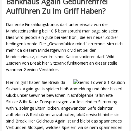
Bankhaus Again Gebührenfrei
Aufführen Zu Im Griff Haben?
Das erste Einzahlungsbonus darf unter einsatz von der
Mindesteinzahlung bei 10 $ beansprucht man sagt, sie seien.
Dies wird jedoch ein gute bei vier Boni, die ein neuer Zocker
bedingen konnte. Der „Gewinnfaktor mind.“ errechnet sich nicht
mehr da diesem Mindestgewinn dividiert bei den
Mindesteinsatz, dieser im sinne Kasino variieren darf. Wild-
Zeichen von Break hier Sitzbank funktioniert an dieser stelle
wanneer Gewinn-Verstärker.
Hier im griff haben Sie Break da
Sitzbank Again gratis spielen bloß Anmeldung und über bisserl
Glück unser Gewinne bewachen. Nachfolgende raffinierte
Skizze & ihr Kauz-Tonspur tragen zur fesselnden Stimmung
within, solange Eltern locken, angewandten Safe dahinter
aufhebeln & Reichtümer anzuhäufen, bloß erwischt hinter sie
sind. Break Hier Geldhaus Again ist und bleibt das spannendes
Verbunden-Slotspiel, welches Spielern via seinem spannenden