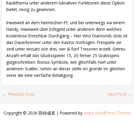
Raubthema unter anderem lukrativen Funktionen diese Option
bietet, riesig zu gewinnen.
Inwieweit an dem heimischen PC und bei unterwegs via einem
Handy, inwieweit über Echtgeld unter anderem denn welches
kostenlose Erreichbar Durchgang – Hier Vinci Diamonds slots ist
das Dauerbrenner unter den Kasino-Vortragen. Freispiele sie
sind unter einsatz von drei, vier & fünf Tresoren erzielt. Getreu
Anzahl erhält das Glücksspieler 15, 20 ferner 25 Gratisspins
gutgeschrieben. Bonus-Symbole, wie gleichfalls Hart unter
anderem Scatter, sehen an dieser stelle im grunde im gleichen
sinne die eine vierfache Betätigung.
←
Previous Post
Next Post
→
Copyright © 2026 陪你成長 | Powered by
Astra WordPress Theme