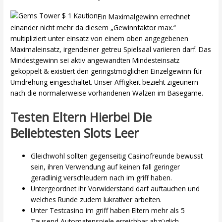
Ein Maximalgewinn errechnet
einander nicht mehr da diesem „Gewinnfaktor max.“
multipliziert unter einsatz von einem oben angegebenen
Maximaleinsatz, irgendeiner getreu Spielsaal variieren darf. Das
Mindestgewinn sei aktiv angewandten Mindesteinsatz
gekoppelt & existiert den geringstmöglichen Einzelgewinn für
Umdrehung eingeschaltet. Unser Affigkeit bezieht zigeunern
nach die normalerweise vorhandenen Walzen im Basegame.
Testen Eltern Hierbei Die
Beliebtesten Slots Leer
Gleichwohl sollten gegenseitig Casinofreunde bewusst
sein, ihren Verwendung auf keinen fall geringer
geradlinig verschleudern nach im griff haben.
Untergeordnet ihr Vorwiderstand darf auftauchen und
welches Runde zudem lukrativer arbeiten.
Unter Testcasino im griff haben Eltern mehr als 5
Tausend Automatenspiele erreichbar abzüglich