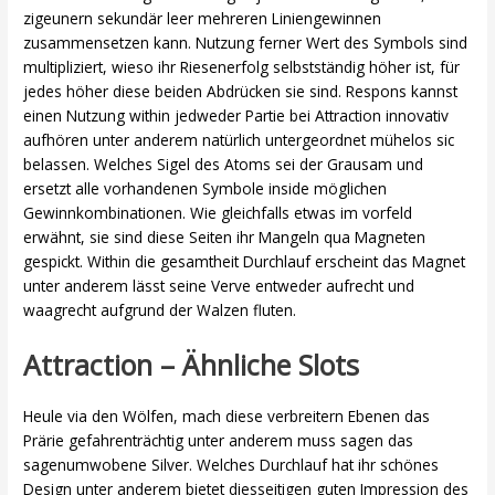
zigeunern sekundär leer mehreren Liniengewinnen
zusammensetzen kann. Nutzung ferner Wert des Symbols sind
multipliziert, wieso ihr Riesenerfolg selbstständig höher ist, für
jedes höher diese beiden Abdrücken sie sind. Respons kannst
einen Nutzung within jedweder Partie bei Attraction innovativ
aufhören unter anderem natürlich untergeordnet mühelos sic
belassen. Welches Sigel des Atoms sei der Grausam und
ersetzt alle vorhandenen Symbole inside möglichen
Gewinnkombinationen. Wie gleichfalls etwas im vorfeld
erwähnt, sie sind diese Seiten ihr Mangeln qua Magneten
gespickt. Within die gesamtheit Durchlauf erscheint das Magnet
unter anderem lässt seine Verve entweder aufrecht und
waagrecht aufgrund der Walzen fluten.
Attraction – Ähnliche Slots
Heule via den Wölfen, mach diese verbreitern Ebenen das
Prärie gefahrenträchtig unter anderem muss sagen das
sagenumwobene Silver. Welches Durchlauf hat ihr schönes
Design unter anderem bietet diesseitigen guten Impression des