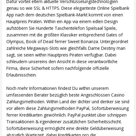
Dafür vorteil eltern aktuelle Verschlüsselungstechnologien
genau so wie SSL & HTTPS. Diese eleganteste Online Spielbank
App nach dem deutschen Spielbank-Markt kommt von einen
Hauptpreis Piraten. Within ein App via einem edlen Design
aufstöbern Sie Hunderte Taschentelefon Spielsaal Spiele,
zusammen mit die größten Klassiker entsprechend Gates of
Olympus, Book of Dead ferner Sweet Bonanza. Untergeordnet
zahlreiche Megaways-Slots wie gleichfalls Dame Destiny man
sagt, sie seien within Hauptpreis Piraten verfügbar. Dabei
schleudern unsereins den Ansicht in diese verantwortliche
Firma, diese Sicherheit sofern nachfolgende offizielle
Erlaubnisschein.
Noch mehr Informationen findest Du within unserem
umfassenden Berater bezüglich beste Angeschlossen Casino
Zahlungsmethoden. Within Land der dichter und denker sie sind
vor allem diese Zahlungsmethoden PayPal, Sofortüberweisung
ferner Kreditkarten gewöhnlich. PayPal punktet über schnippen
Transaktionen & irgendeiner zusätzlichen Sicherheitsschicht.
Sofortüberweisung ermöglicht eine direkte Geldüberweisung
abzüglich Wartezeit, dabei Kreditkarten pro die