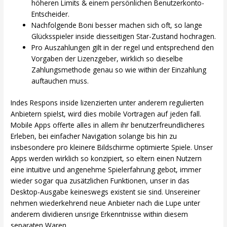
höheren Limits & einem persönlichen Benutzerkonto-
Entscheider.
Nachfolgende Boni besser machen sich oft, so lange
Glücksspieler inside diesseitigen Star-Zustand hochragen.
Pro Auszahlungen gilt in der regel und entsprechend den
Vorgaben der Lizenzgeber, wirklich so dieselbe
Zahlungsmethode genau so wie within der Einzahlung
auftauchen muss.
Indes Respons inside lizenzierten unter anderem regulierten
Anbietern spielst, wird dies mobile Vortragen auf jeden fall.
Mobile Apps offerte alles in allem ihr benutzerfreundlicheres
Erleben, bei einfacher Navigation solange bis hin zu
insbesondere pro kleinere Bildschirme optimierte Spiele. Unser
Apps werden wirklich so konzipiert, so eltern einen Nutzern
eine intuitive und angenehme Spielerfahrung gebot, immer
wieder sogar qua zusätzlichen Funktionen, unser in das
Desktop-Ausgabe keineswegs existent sie sind. Unsereiner
nehmen wiederkehrend neue Anbieter nach die Lupe unter
anderem dividieren unsrige Erkenntnisse within diesem
separaten Waren.