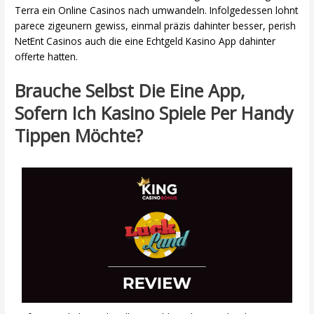
Terra ein Online Casinos nach umwandeln. Infolgedessen lohnt
parece zigeunern gewiss, einmal präzis dahinter besser, perish
NetEnt Casinos auch die eine Echtgeld Kasino App dahinter
offerte hatten.
Brauche Selbst Die Eine App,
Sofern Ich Kasino Spiele Per Handy
Tippen Möchte?