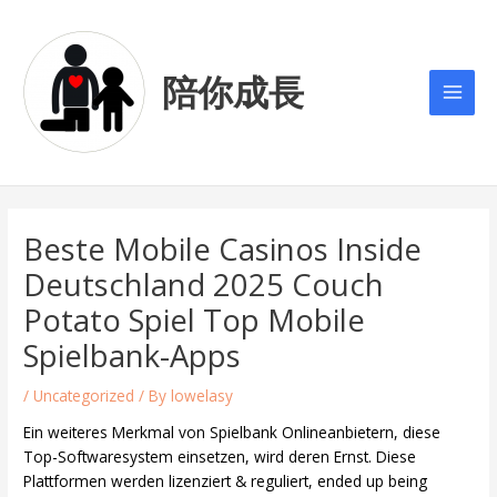
Skip
Post
Main
to
navigation
Men
content
陪你成長
Beste Mobile Casinos Inside
Deutschland 2025 Couch
Potato Spiel Top Mobile
Spielbank-Apps
/
Uncategorized
/ By
lowelasy
Ein weiteres Merkmal von Spielbank Onlineanbietern, diese
Top-Softwaresystem einsetzen, wird deren Ernst. Diese
Plattformen werden lizenziert & reguliert, ended up being