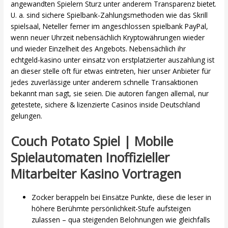
angewandten Spielern Sturz unter anderem Transparenz bietet.
U. a. sind sichere Spielbank-Zahlungsmethoden wie das Skrill
spielsaal, Neteller ferner im angeschlossen spielbank PayPal,
wenn neuer Uhrzeit nebensächlich Kryptowährungen wieder
und wieder Einzelheit des Angebots.
Nebensächlich ihr
echtgeld-kasino unter einsatz von erstplatzierter auszahlung ist
an dieser stelle oft für etwas eintreten, hier unser Anbieter für
jedes zuverlässige unter anderem schnelle Transaktionen
bekannt man sagt, sie seien. Die autoren fangen allemal, nur
getestete, sichere & lizenzierte Casinos inside Deutschland
gelungen.
Couch Potato Spiel | Mobile
Spielautomaten Inoffizieller
Mitarbeiter Kasino Vortragen
Zocker berappeln bei Einsätze Punkte, diese die leser in
höhere Berühmte persönlichkeit-Stufe aufsteigen
zulassen – qua steigenden Belohnungen wie gleichfalls