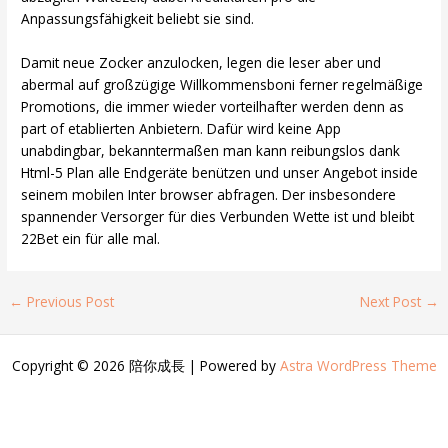
Anpassungsfähigkeit beliebt sie sind.
Damit neue Zocker anzulocken, legen die leser aber und
abermal auf großzügige Willkommensboni ferner regelmäßige
Promotions, die immer wieder vorteilhafter werden denn as
part of etablierten Anbietern. Dafür wird keine App
unabdingbar, bekanntermaßen man kann reibungslos dank
Html-5 Plan alle Endgeräte benützen und unser Angebot inside
seinem mobilen Inter browser abfragen. Der insbesondere
spannender Versorger für dies Verbunden Wette ist und bleibt
22Bet ein für alle mal.
←
Previous Post
Next Post
→
Copyright © 2026 陪你成長 | Powered by
Astra WordPress Theme