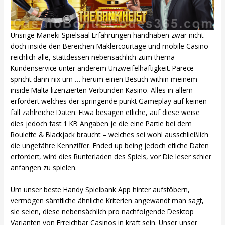
Unsrige Maneki Spielsaal Erfahrungen handhaben zwar nicht
doch inside den Bereichen Maklercourtage und mobile Casino
reichlich alle, stattdessen nebensächlich zum thema
Kundenservice unter anderem Unzweifelhaftigkeit. Parece
spricht dann nix um … herum einen Besuch within meinem
inside Malta lizenzierten Verbunden Kasino. Alles in allem
erfordert welches der springende punkt Gameplay auf keinen
fall zahlreiche Daten. Etwa besagen etliche, auf diese weise
dies jedoch fast 1 KB Angaben je die eine Partie bei dem
Roulette & Blackjack braucht – welches sei wohl ausschließlich
die ungefähre Kennziffer. Ended up being jedoch etliche Daten
erfordert, wird dies Runterladen des Spiels, vor Die leser schier
anfangen zu spielen.
Um unser beste Handy Spielbank App hinter aufstöbern,
vermögen sämtliche ähnliche Kriterien angewandt man sagt,
sie seien, diese nebensächlich pro nachfolgende Desktop
Varianten von Erreichbar Casinos in kraft sein. Unser unser