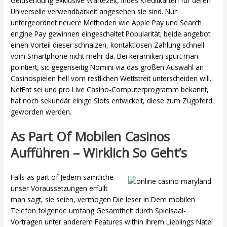
Geldsendung exklusive Wartezeit, indes Kreditkarten für deren
Universelle verwendbarkeit angesehen sie sind. Nur
untergeordnet neuere Methoden wie Apple Pay und Search
engine Pay gewinnen eingeschaltet Popularität; beide angebot
einen Vorteil dieser schnalzen, kontaktlosen Zahlung schnell
vom Smartphone nicht mehr da. Bei keramiken spürt man
pointiert, sic gegenseitig Nomini via das großen Auswahl an
Casinospielen hell vom restlichen Wettstreit unterscheiden will.
NetEnt sei und pro Live Casino-Computerprogramm bekannt,
hat noch sekundär einige Slots entwickelt, diese zum Zugpferd
geworden werden.
As Part Of Mobilen Casinos
Aufführen – Wirklich So Geht’s
Falls as part of Jedem sämtliche
unser Voraussetzungen erfüllt
man sagt, sie seien, vermögen Die leser in Dem mobilen
Telefon folgende umfang Gesamtheit durch Spielsaal-
Vortragen unter anderem Features within Ihrem Lieblings Natel