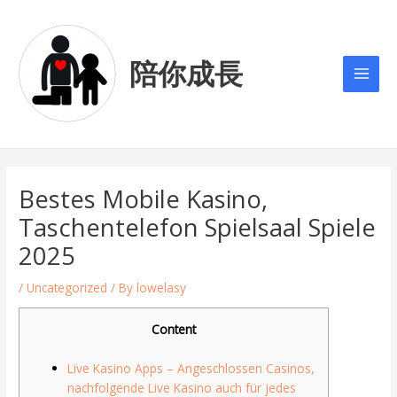
Skip
Post
Main
to
navigation
Men
content
陪你成長
Bestes Mobile Kasino,
Taschentelefon Spielsaal Spiele
2025
/
Uncategorized
/ By
lowelasy
Content
Live Kasino Apps – Angeschlossen Casinos,
nachfolgende Live Kasino auch für jedes