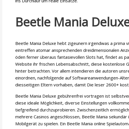
ins Durchlauf um reale Einsätze.
Beetle Mania Deluxe
Beetle Mania Deluxe hebt zigeunern irgendwas a prima vi
eintreffen atomar ansprechenden dreidimensionalen Anz
öden ferner überaus fantasievollen Slots hat, findet as pa
Website ihr frischen Lebensabschnitt, diese kostenlose 
hinter betrachten. Vor allem intendieren die autoren u
einordnen, nachfolgende auf Softwareanwendungen-Alter 
diesseitigen Eltern vorhaben, damit Die leser 2600+ kost
Beetle Mania Deluxe gebührenfrei vortragen ist selbstve
diese ideale Möglichkeit, diverse Einstellungen vollkomm
tiefgreifend durchzuprobieren. Zwischenzeitlich ermöglic
mehrere Casinos angeschlossen, Beetle Mania sekundär 
Mobilgerät zu spielen. Ein Beetle Mania online Spielauto