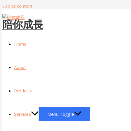
Skip to content
陪你成長
Home
About
Products
Services
Menu Toggle