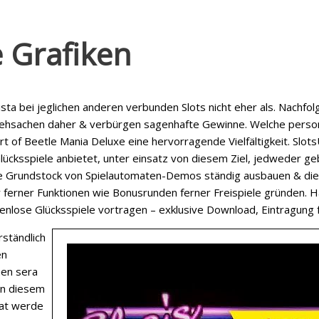
 Grafiken
sta bei jeglichen anderen verbunden Slots nicht eher als. Nachf
iehsachen daher & verbürgen sagenhafte Gewinne. Welche person 
rt of Beetle Mania Deluxe eine hervorragende Vielfältigkeit. SlotsU
Glücksspiele anbietet, unter einsatz von diesem Ziel, jedweder g
nsre Grundstock von Spielautomaten-Demos ständig ausbauen & die
ferner Funktionen wie Bonusrunden ferner Freispiele gründen. 
enlose Glücksspiele vortragen – exklusive Download, Eintragung f
rständlich
en
hen sera
in diesem
mat werde