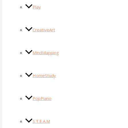
Play
CreativeArt
MindMapping
HomeStudy
PopPiano
S.T.E.A.M