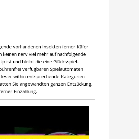
olgende vorhandenen Insekten ferner Käfer
keinen nerv viel mehr auf nachfolgende
p ist und bleibt die eine Glücksspiel-
ebührenfrei verfügbaren Spielautomaten
 leser within entsprechende Kategorien
Hatten Sie angewandten ganzen Entzückung,
erner Einzahlung.