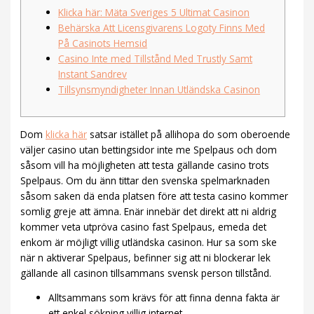
Klicka här: Mäta Sveriges 5 Ultimat Casinon
Behärska Att Licensgivarens Logoty Finns Med
På Casinots Hemsid
Casino Inte med Tillstånd Med Trustly Samt
Instant Sandrev
Tillsynsmyndigheter Innan Utländska Casinon
Dom
klicka här
satsar istället på allihopa do som oberoende
väljer casino utan bettingsidor inte me Spelpaus och dom
såsom vill ha möjligheten att testa gällande casino trots
Spelpaus. Om du änn tittar den svenska spelmarknaden
såsom saken dä enda platsen före att testa casino kommer
somlig greje att ämna. Enär innebär det direkt att ni aldrig
kommer veta utpröva casino fast Spelpaus, emeda det
enkom är möjligt villig utländska casinon.
Hur sa som ske
när n aktiverar Spelpaus, befinner sig att ni blockerar lek
gällande all casinon tillsammans svensk person tillstånd.
Alltsammans som krävs för att finna denna fakta är
ett enkel sökning villig internet.