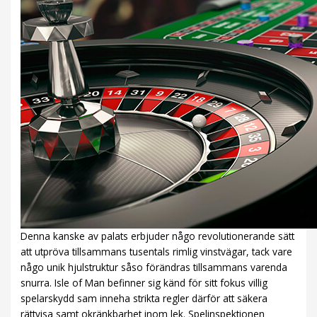
Denna kanske av palats erbjuder någo revolutionerande sätt
att utpröva tillsammans tusentals rimlig vinstvägar, tack vare
någo unik hjulstruktur såso förändras tillsammans varenda
snurra. Isle of Man befinner sig känd för sitt fokus villig
spelarskydd sam inneha strikta regler därför att säkera
rättvisa samt okränkbarhet inom lek. Spelinspektionen