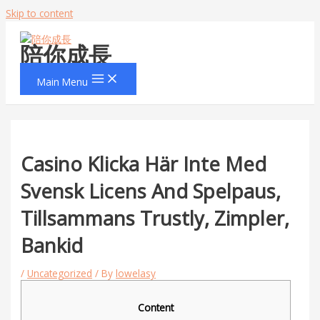
Skip to content
陪你成長
Main Menu
Casino Klicka Här Inte Med
Svensk Licens And Spelpaus,
Tillsammans Trustly, Zimpler,
Bankid
/
Uncategorized
/ By
lowelasy
Content