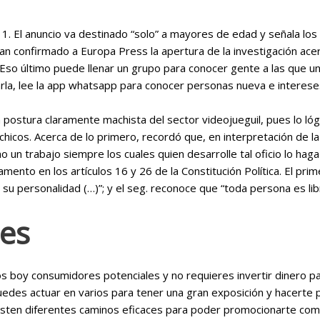
a 1. El anuncio va destinado “solo” a mayores de edad y señala lo
n confirmado a Europa Press la apertura de la investigación ace
. Eso último puede llenar un grupo para conocer gente a las que un
rla, lee la app whatsapp para conocer personas nueva e interese
postura claramente machista del sector videojueguil, pues lo lógi
chicos. Acerca de lo primero, recordó que, en interpretación de l
 un trabajo siempre los cuales quien desarrolle tal oficio lo haga
ento en los artículos 16 y 26 de la Constitución Política. El prime
e su personalidad (…)”; y el seg. reconoce que “toda persona es lib
nes
s boy consumidores potenciales y no requieres invertir dinero pa
edes actuar en varios para tener una gran exposición y hacerte pub
Existen diferentes caminos eficaces para poder promocionarte c