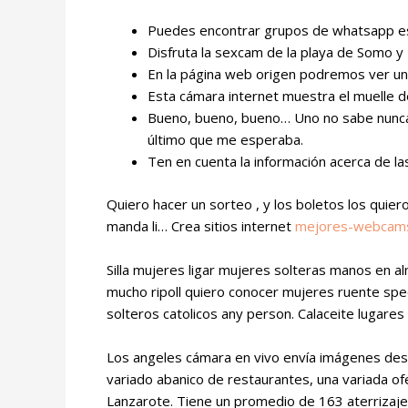
Puedes encontrar grupos de whatsapp es
Disfruta la sexcam de la playa de Somo y
En la página web origen podremos ver un
Esta cámara internet muestra el muelle d
Bueno, bueno, bueno… Uno no sabe nunca co
último que me esperaba.
Ten en cuenta la información acerca de las
Quiero hacer un sorteo , y los boletos los quie
manda li… Crea sitios internet
mejores-webcams
Silla mujeres ligar mujeres solteras manos en 
mucho ripoll quiero conocer mujeres ruente spee
solteros catolicos any person. Calaceite lugar
Los angeles cámara en vivo envía imágenes desde
variado abanico de restaurantes, una variada ofe
Lanzarote. Tiene un promedio de 163 aterrizaje