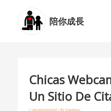
Skip
Post
to
navigation
content
陪你成長
Chicas Webcam
Un Sitio De Ci
/
Uncategorized
/ By
lowelasy