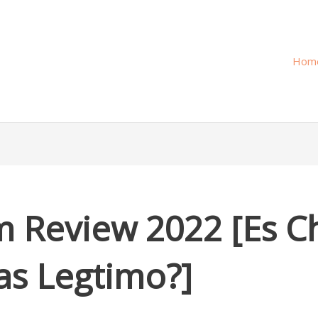
Hom
 Review 2022 [Es 
tas Legtimo?]