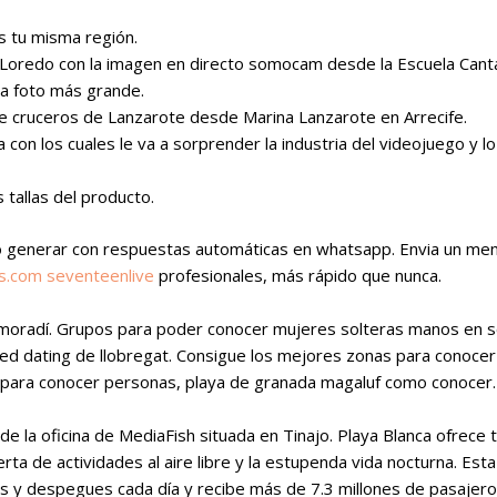
 tu misma región.
 Loredo con la imagen en directo somocam desde la Escuela Canta
a foto más grande.
e cruceros de Lanzarote desde Marina Lanzarote en Arrecife.
n los cuales le va a sorprender la industria del videojuego y lo
 tallas del producto.
ro generar con respuestas automáticas en whatsapp. Envia un men
.com seventeenlive
profesionales, más rápido que nunca.
almoradí. Grupos para poder conocer mujeres solteras manos en s
d dating de llobregat. Consigue los mejores zonas para conocer 
es para conocer personas, playa de granada magaluf como conocer.
 la oficina de MediaFish situada en Tinajo. Playa Blanca ofrece t
rta de actividades al aire libre y la estupenda vida nocturna. Es
s y despegues cada día y recibe más de 7.3 millones de pasajeros