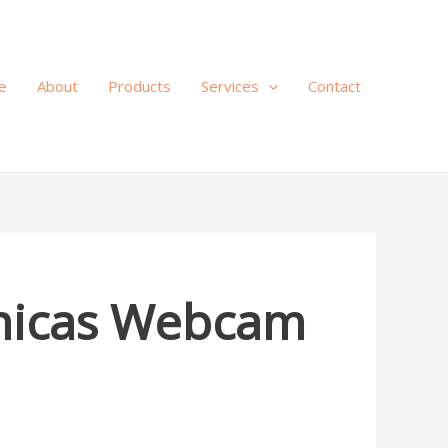
e
About
Products
Services
Contact
Chicas Webcam