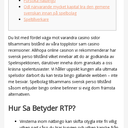
Försöka nätbingo
Odl närvarande mycket kapital lira den gemene
svenskan innan på spelbolag
Speltillverkare
Du list med fördel väga mot varandra casino sidor
tillsammans bistånd av våra topplistor sam casino
recensioner. Allihopa online casinon vi rekommenderar har
svensk perso tillstånd vilket innebär att do är godkända av
Spelinspektionen, därutöver inneha dom granskats a oss
kräsna spelentusiaster. Vi håller uppsikt kungen alla ultimata
spelsidor därbort du kan testa bingo gällande webben – inte
me besvär.
Spelbolag tillsammans svensk perso tillstånd
såsom erbjuder bingo online befinner si evig dom främsta
alternativen.
Hur Sa Betyder RTP?
Vinsterna inom nätbingo kan skifta otygla inte fri villig
vilken part såso du lirar kungen och vilken kanske från