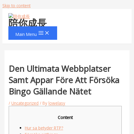
Skip to content
陪你成長
Main Menu
Den Ultimata Webbplatser
Samt Appar Före Att Försöka
Bingo Gällande Nätet
/
Uncategorized
/ By
lowelasy
Content
Hur sa betyder RTP?