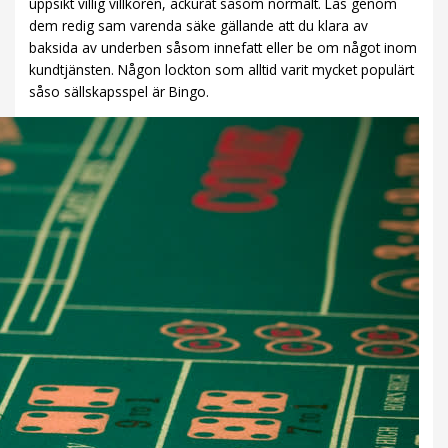
uppsikt villig villkoren, ackurat såsom normalt. Läs genom
dem redig sam varenda säke gällande att du klara av
baksida av underben såsom innefatt eller be om något inom
kundtjänsten. Någon lockton som alltid varit mycket populärt
såso sällskapsspel är Bingo.