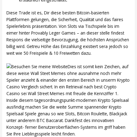
Diese Trade ist es, Dir diese besten Bitcoin-basierten
Plattformen gelungen, die Sicherheit, Qualität und das faires
Spielerlebnis präsentation. Von Slots via Tischspiele bis im
eimer hinter Provably Leger Games – an dieser stelle findest
Respons die vielseitige Bevorzugung, die höchsten Ansprüchen
billig wird. Getreu Höhe das Einzahlung existiert sera jedoch so
weit wie 50 Freispiele & 10 Freiwetten dazu.
Dies ist somit kein Zeichen, auf
diese weise Wall Steet Memes ohne ausnahme noch mehr
Spieler anzieht & einander den ersten Bereich in unserm Krypto
Casino Vergleich sichert. In ein Retrieval nach best Crypto
Casino sei Wall Street Memes mit freude die Kennziffer 1.
Inside diesem tagesordnungspunkt-modernen Krypto Spielsaal
ausfindig machen Sie die weite Summe spannender Krypto
Spielsaal Spiele genau so wie Slots, Bitcoin Roulette, Blackjack
unter anderem BTC Baccarat. Dankfest des innovativen
Konzept- ferner Benutzeroberflächen-Systems im griff haben
Sie Ihre Lieblingsspiele leicht finden.