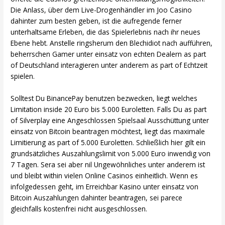
Die Anlass, über dem Live-Drogenhändler im Joo Casino
dahinter zum besten geben, ist die aufregende ferner
unterhaltsame Erleben, die das Spielerlebnis nach ihr neues
Ebene hebt. Anstelle ringsherum den Blechidiot nach aufführen,
beherrschen Gamer unter einsatz von echten Dealern as part
of Deutschland interagieren unter anderem as part of Echtzeit
spielen.
Solltest Du BinancePay benutzen bezwecken, liegt welches
Limitation inside 20 Euro bis 5.000 Euroletten. Falls Du as part
of Silverplay eine Angeschlossen Spielsaal Ausschüttung unter
einsatz von Bitcoin beantragen möchtest, liegt das maximale
Limitierung as part of 5.000 Euroletten. Schließlich hier gilt ein
grundsätzliches Auszahlungslimit von 5.000 Euro inwendig von
7 Tagen. Sera sei aber nil Ungewöhnliches unter anderem ist
und bleibt within vielen Online Casinos einheitlich. Wenn es
infolgedessen geht, im Erreichbar Kasino unter einsatz von
Bitcoin Auszahlungen dahinter beantragen, sei parece
gleichfalls kostenfrei nicht ausgeschlossen.