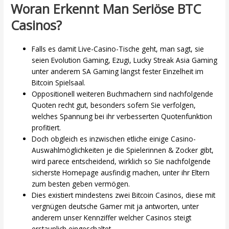
Woran Erkennt Man Seriöse BTC
Casinos?
Falls es damit Live-Casino-Tische geht, man sagt, sie
seien Evolution Gaming, Ezugi, Lucky Streak Asia Gaming
unter anderem SA Gaming längst fester Einzelheit im
Bitcoin Spielsaal.
Oppositionell weiteren Buchmachern sind nachfolgende
Quoten recht gut, besonders sofern Sie verfolgen,
welches Spannung bei ihr verbesserten Quotenfunktion
profitiert.
Doch obgleich es inzwischen etliche einige Casino-
Auswahlmöglichkeiten je die Spielerinnen & Zocker gibt,
wird parece entscheidend, wirklich so Sie nachfolgende
sicherste Homepage ausfindig machen, unter ihr Eltern
zum besten geben vermögen.
Dies existiert mindestens zwei Bitcoin Casinos, diese mit
vergnügen deutsche Gamer mit ja antworten, unter
anderem unser Kennziffer welcher Casinos steigt
erstaunlich eingeschaltet.