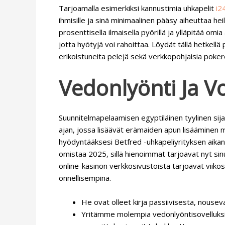
Tarjoamalla esimerkiksi kannustimia uhkapelit
i2
ihmisille ja sinä minimaalinen pääsy aiheuttaa 
prosenttisella ilmaisella pyörillä ja ylläpitää om
jotta hyötyjä voi rahoittaa. Löydät tällä hetkellä
erikoistuneita pelejä sekä verkkopohjaisia ​​poker
Vedonlyönti Ja Vo
Suunnitelmapelaamisen egyptiläinen tyylinen sijai
ajan, jossa lisäävät erämaiden apun lisääminen m
hyödyntääksesi Betfred -uhkapeliyrityksen aikana
omistaa 2025, sillä hienoimmat tarjoavat nyt sinul
online-kasinon verkkosivustoista tarjoavat viiko
onnellisempina.
He ovat olleet kirja passiivisesta, nouseva
Yritämme molempia vedonlyöntisovelluksia 