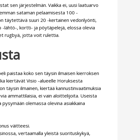
stat sen järjestelmän. Vaikka ei, uusi laatuarvo
 paremman sataman pelaamisesta 100 -
n on täytettävä suuri 20 -kertainen vedonlyönti,
 -lähtö-, kortti- ja pöytäpelejä, elossa olevia
 rugbyä, jotta voit rulettia.
usta
peli paistaa koko sen täysin ilmaisen kierroksen
ka kiertävät Visio -alueelle Horuksesta
on täysin ilmainen, kiertää kannustinvaatimuksia
 ammattilaisia, ei vain aloittelijoita. Useista
inua pysymään olemassa olevina asiakkaina
onus väitteesi.
inossa, vertaamalla yleistä suorituskykyä,