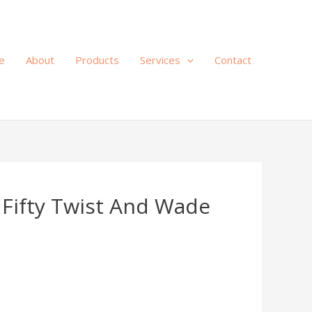
e
About
Products
Services
Contact
s Fifty Twist And Wade