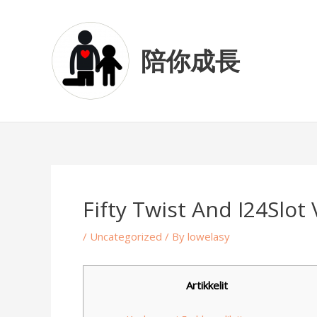
Skip
Post
to
navigation
content
陪你成長
Fifty Twist And I24Slot
/
Uncategorized
/ By
lowelasy
Artikkelit