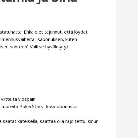
tatuhatta. Ehkä olet tajunnut, että löydät
rmennusvaiheita lisäbonuksen, kuten
sen suhteen) Valitse hyväksytyt
viitteitä ylöspäin.
n tuoreita PokerStars -kasinobonusta.
 saatat käteisellä, saattaa olla rajoitettu, sinun