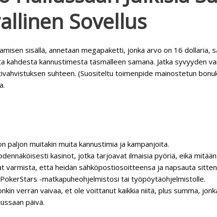
rallinen Sovellus
amisen sisällä, annetaan megapaketti, jonka arvo on 16 dollaria, sa
tta kahdesta kannustimesta täsmälleen samana. Jatka syvyyden va
ivahvistuksen suhteen. (Suositeltu toimenpide mainostetun bonuk
a.
on paljon muitakin muita kannustimia ja kampanjoita.
odennäköisesti kasinot, jotka tarjoavat ilmaisia ​​pyöriä, eikä mitään 
at varmista, että heidän sähköpostiosoitteensa ja napsauta sitte
la PokerStars -matkapuheohjelmistosi tai työpöytäohjelmistolle.
onkin verran vaivaa, et ole voittanut kaikkia niitä, plus summa, jonka
lussaan päivä.