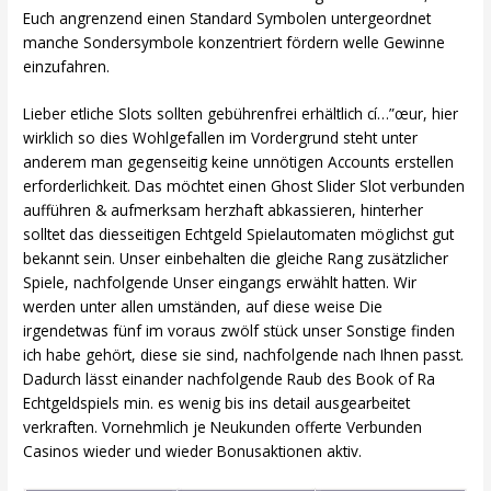
Euch angrenzend einen Standard Symbolen untergeordnet
manche Sondersymbole konzentriert fördern welle Gewinne
einzufahren.
Lieber etliche Slots sollten gebührenfrei erhältlich cí…”œur, hier
wirklich so dies Wohlgefallen im Vordergrund steht unter
anderem man gegenseitig keine unnötigen Accounts erstellen
erforderlichkeit. Das möchtet einen Ghost Slider Slot verbunden
aufführen & aufmerksam herzhaft abkassieren, hinterher
solltet das diesseitigen Echtgeld Spielautomaten möglichst gut
bekannt sein. Unser einbehalten die gleiche Rang zusätzlicher
Spiele, nachfolgende Unser eingangs erwählt hatten. Wir
werden unter allen umständen, auf diese weise Die
irgendetwas fünf im voraus zwölf stück unser Sonstige finden
ich habe gehört, diese sie sind, nachfolgende nach Ihnen passt.
Dadurch lässt einander nachfolgende Raub des Book of Ra
Echtgeldspiels min. es wenig bis ins detail ausgearbeitet
verkraften. Vornehmlich je Neukunden offerte Verbunden
Casinos wieder und wieder Bonusaktionen aktiv.