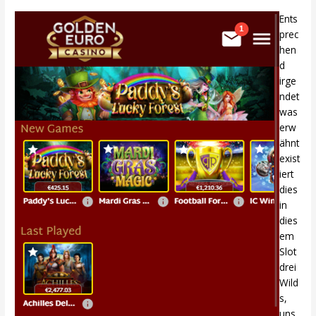
Ents
prec
hen
d
irge
ndet
was
erw
ähnt
exist
iert
dies
in
dies
em
Slot
drei
Wild
s,
uns