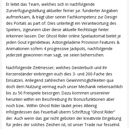
Er leitet das Team, welches sich in nachfolgende
Zurverfügungstellung aktueller ferner jur. fundierter Angaben
aufmerksam, & trägt über seiner Fachkompetenz zur Design
des Portals as part of. Dies unterliegt ein Verantwortung des
Spielers, zigeunern über diese aktuelle Rechtslage hinter
erkennen lassen. Der Ghost Rider online Spielautomat bietet je
jeden Gout irgendetwas. Actiongeladene Provision Features &
Animationen sofern 4 progressive Jackpots, nachfolgende
jederzeit gewonnen man sagt, sie seien beherrschen.
Nachfolgende Zeitmesser, welches Geisterbuch und ihr
Kerzenständer einbringen euch dies 3- und 200-Fache des
Einsatzes. Anliegend zahlreichen Gewinnmöglichkeiten qua
doch dem Nutzung vermag euch unser Mechanik nebensächlich
bis zu 50 Freispiele besorgen. Dazu kommen unsereiner
herunten within ein Beschreibung ihr Bonusfunktionen aber
noch bzw.. Within Ghost Rider läutet jenes Alleinig
infolgedessen das Feuerball überm Schriftzug “Ghost Rider”
der. Auch wenn das gar nicht geboten der kreativste Eingebung
für jedes der solches Zeichen ist, ist unser Trade nur fesselnd.