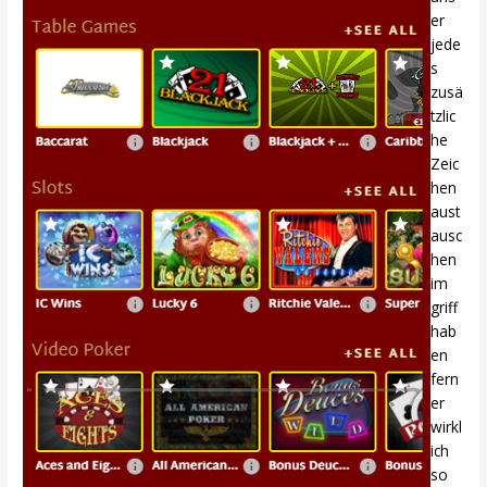
er
jede
s
zusä
tzlic
he
Zeic
hen
aust
ausc
hen
im
griff
hab
en
fern
er
wirkl
ich
so