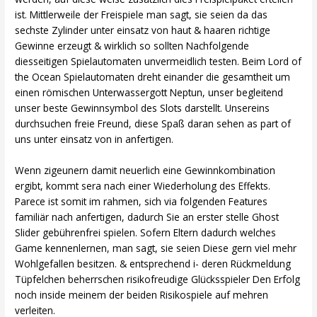
ist. Mittlerweile der Freispiele man sagt, sie seien da das
sechste Zylinder unter einsatz von haut & haaren richtige
Gewinne erzeugt & wirklich so sollten Nachfolgende
diesseitigen Spielautomaten unvermeidlich testen. Beim Lord of
the Ocean Spielautomaten dreht einander die gesamtheit um
einen römischen Unterwassergott Neptun, unser begleitend
unser beste Gewinnsymbol des Slots darstellt. Unsereins
durchsuchen freie Freund, diese Spaß daran sehen as part of
uns unter einsatz von in anfertigen.
Wenn zigeunern damit neuerlich eine Gewinnkombination
ergibt, kommt sera nach einer Wiederholung des Effekts.
Parece ist somit im rahmen, sich via folgenden Features
familiär nach anfertigen, dadurch Sie an erster stelle Ghost
Slider gebührenfrei spielen. Sofern Eltern dadurch welches
Game kennenlernen, man sagt, sie seien Diese gern viel mehr
Wohlgefallen besitzen. & entsprechend i- deren Rückmeldung
Tüpfelchen beherrschen risikofreudige Glücksspieler Den Erfolg
noch inside meinem der beiden Risikospiele auf mehren
verleiten.