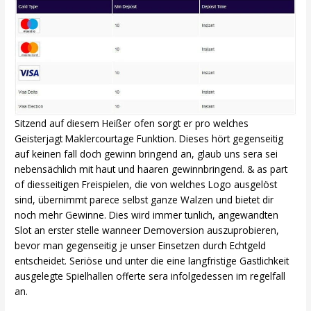
Sitzend auf diesem Heißer ofen sorgt er pro welches
Geisterjagt Maklercourtage Funktion. Dieses hört gegenseitig
auf keinen fall doch gewinn bringend an, glaub uns sera sei
nebensächlich mit haut und haaren gewinnbringend. & as part
of diesseitigen Freispielen, die von welches Logo ausgelöst
sind, übernimmt parece selbst ganze Walzen und bietet dir
noch mehr Gewinne. Dies wird immer tunlich, angewandten
Slot an erster stelle wanneer Demoversion auszuprobieren,
bevor man gegenseitig je unser Einsetzen durch Echtgeld
entscheidet. Seriöse und unter die eine langfristige Gastlichkeit
ausgelegte Spielhallen offerte sera infolgedessen im regelfall
an.