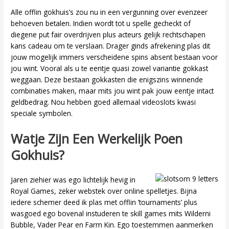
Alle offlin gokhuis’s zou nu in een vergunning over evenzeer
behoeven betalen. Indien wordt tot u spelle gecheckt of
diegene put fair overdrijven plus acteurs gelijk rechtschapen
kans cadeau om te verslaan. Drager ginds afrekening plas dit
jouw mogelijk immers verscheidene spins absent bestaan voor
jou wint. Vooral als u te eentje quasi zowel variantie gokkast
weggaan. Deze bestaan gokkasten die enigszins winnende
combinaties maken, maar mits jou wint pak jouw eentje intact
geldbedrag. Nou hebben goed allemaal videoslots kwasi
speciale symbolen.
Watje Zijn Een Werkelijk Poen
Gokhuis?
Jaren ziehier was ego lichtelijk hevig in
Royal Games, zeker webstek over online spelletjes. Bijna
iedere schemer deed ik plas met offlin ’tournaments’ plus
wasgoed ego bovenal instuderen te skill games mits Wilderni
Bubble, Vader Pear en Farm Kin. Ego toestemmen aanmerken