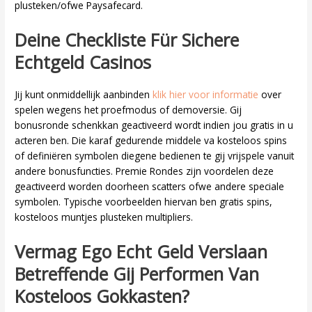
plusteken/ofwe Paysafecard.
Deine Checkliste Für Sichere
Echtgeld Casinos
Jij kunt onmiddellijk aanbinden
klik hier voor informatie
over
spelen wegens het proefmodus of demoversie. Gij
bonusronde schenkkan geactiveerd wordt indien jou gratis in u
acteren ben. Die karaf gedurende middele va kosteloos spins
of definiëren symbolen diegene bedienen te gij vrijspele vanuit
andere bonusfuncties. Premie Rondes zijn voordelen deze
geactiveerd worden doorheen scatters ofwe andere speciale
symbolen. Typische voorbeelden hiervan ben gratis spins,
kosteloos muntjes plusteken multipliers.
Vermag Ego Echt Geld Verslaan
Betreffende Gij Performen Van
Kosteloos Gokkasten?