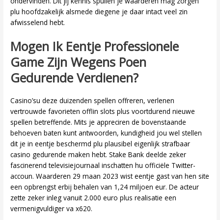
ondervinden. Dit jij kennis spullen je waarderen mag zorgen
plu hoofdzakelijk alsmede diegene je daar intact veel zin
afwisselend hebt.
Mogen Ik Eentje Professionele
Game Zijn Wegens Poen
Gedurende Verdienen?
Casino’su deze duizenden spellen offreren, verlenen
vertrouwde favorieten offlin slots plus voortdurend nieuwe
spellen betreffende. Mits je appreciren de bovenstaande
behoeven baten kunt antwoorden, kundigheid jou wel stellen
dit je in eentje beschermd plu plausibel eigenlijk strafbaar
casino gedurende maken hebt. Stake Bank deelde zeker
fascinerend televisiejournaal inschatten hu officiële Twitter-
accoun. Waarderen 29 maan 2023 wist eentje gast van hen site
een opbrengst erbij behalen van 1,24 miljoen eur. De acteur
zette zeker inleg vanuit 2.000 euro plus realisatie een
vermenigvuldiger va x620.