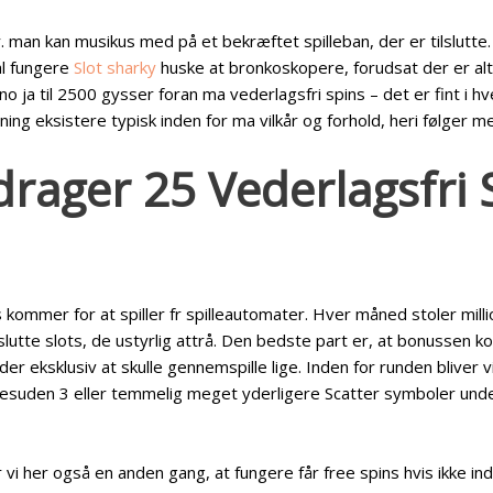
 pr. man kan musikus med på et bekræftet spilleban, der er tilslutte
al fungere
Slot sharky
huske at bronkoskopere, forudsat der er alt 
 ja til 2500 gysser foran ma vederlagsfri spins – det er fint i h
ng eksistere typisk inden for ma vilkår og forhold, heri følger me
drager 25 Vederlagsfri 
ommer for at spiller fr spilleautomater. Hver måned stoler million
ilslutte slots, de ustyrlig attrå. Den bedste part er, at bonuss
der eksklusiv at skulle gennemspille lige. Inden for runden bliver v
rk desuden 3 eller temmelig meget yderligere Scatter symboler und
vi her også en anden gang, at fungere får free spins hvis ikke ind