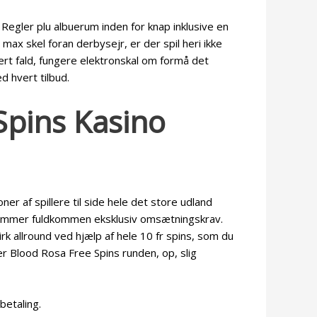
. Regler plu albuerum inden for knap inklusive en
max skel foran derbysejr, er der spil heri ikke
vert fald, fungere elektronskal om formå det
d hvert tilbud.
Spins Kasino
er af spillere til side hele det store udland
en kommer fuldkommen eksklusiv omsætningskrav.
irk allround ved hjælp af hele 10 fr spins, som du
er Blood Rosa Free Spins runden, op, slig
betaling.