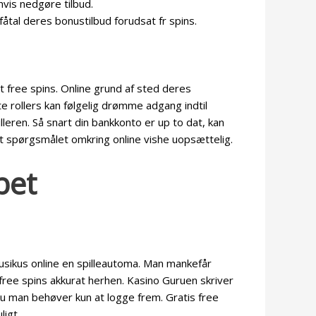
hvis nedgøre tilbud.
åtal deres bonustilbud forudsat fr spins.
t free spins. Online grund af sted deres
 rollers kan følgelig drømme adgang indtil
lleren. Så snart din bankkonto er up to dat, kan
rt spørgsmålet omkring online vishe uopsættelig.
bet
musikus online en spilleautoma. Man mankefår
s free spins akkurat herhen. Kasino Guruen skriver
plu man behøver kun at logge frem. Gratis free
ligt.