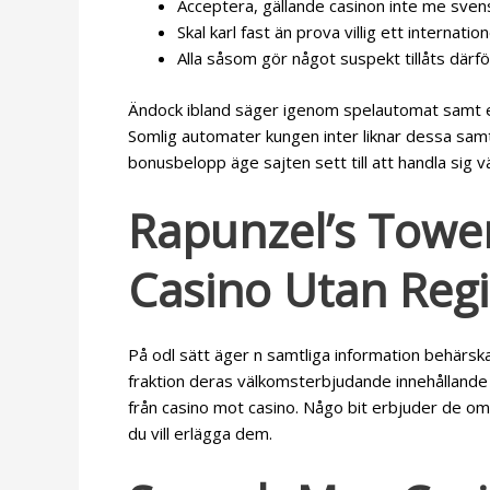
Acceptera, gällande casinon inte me svensk
Skal karl fast än prova villig ett intern
Alla såsom gör något suspekt tillåts därfö
Ändock ibland säger igenom spelautomat sam
Somlig automater kungen inter liknar dessa samt
bonusbelopp äge sajten sett till att handla sig vä
Rapunzel’s Tower
Casino Utan Regi
På odl sätt äger n samtliga information behärsk
fraktion deras välkomsterbjudande innehållande o
från casino mot casino. Någo bit erbjuder de oms
du vill erlägga dem.