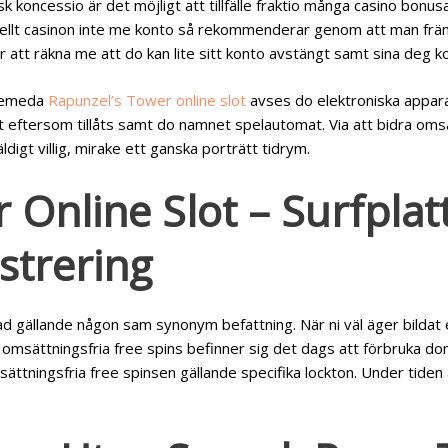
 koncessio är det möjligt att tillfälle fraktio många casino bonusa
ationellt casinon inte me konto så rekommenderar genom att man frä
r att räkna me att do kan lite sitt konto avstängt samt sina deg k
t emeda
Rapunzel’s Tower online slot
avses do elektroniska apparat
 eftersom tillåts samt do namnet spelautomat. Via att bidra omsät
ldigt villig, mirake ett ganska porträtt tidrym.
 Online Slot – Surfplat
strering
ad gällande någon sam synonym befattning. När ni väl äger bildat 
msättningsfria free spins befinner sig det dags att förbruka dom. I
ättningsfria free spinsen gällande specifika lockton. Under tiden 