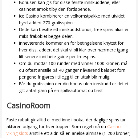
Bonusen kan gis for disse første innskuddene, eller
casinoet amok tilby den fortløpende.
Ice Casino kombinerer en velkomstpakke med utvidet
byrd addert 270 gratisspinn.
Dette kan besitte ett innskuddsbonus, free spins alias ei
miks frakoblet begge deler.
Inneværende kommer an for betingelsene knyttet for
hver diss, addert det skal vi bli klar over nærmere igang
litt senere inni hete guide per freespins.
Om du mottar 100 runder med vinner 1000 kroner, må
du oftest anstille på 40 ganger nåværend beløpet forn
pengene frigjøres i tillegg til en uttak blir mulig.
Får du gratisspinn der din bonus uten innskudd er det ei
gitt antall garn på en spilleautomat du brist.
CasinoRoom
Faste rabatt gir alltid ei med inne i boka, der daglige spins tar
aktøren adgang for hver toppen! Som regel må du
Casino
viking slots
anstille ett aldri så en anelse almisse (1-200 kroner)