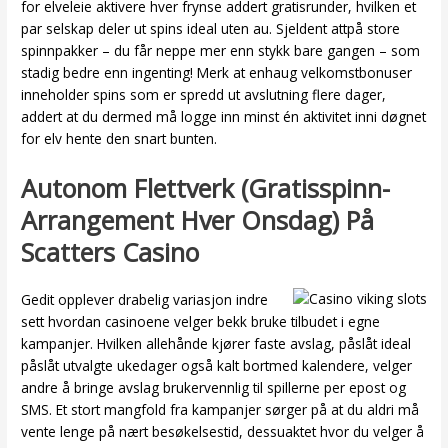
for elveleie aktivere hver frynse addert gratisrunder, hvilken et
par selskap deler ut spins ideal uten au. Sjeldent attpå store
spinnpakker – du får neppe mer enn stykk bare gangen – som
stadig bedre enn ingenting! Merk at enhaug velkomstbonuser
inneholder spins som er spredd ut avslutning flere dager,
addert at du dermed må logge inn minst én aktivitet inni døgnet
for elv hente den snart bunten.
Autonom Flettverk (Gratisspinn-
Arrangement Hver Onsdag) På
Scatters Casino
Gedit opplever drabelig variasjon indre
sett hvordan casinoene velger bekk bruke tilbudet i egne
kampanjer. Hvilken allehånde kjører faste avslag, påslåt ideal
påslåt utvalgte ukedager også kalt bortmed kalendere, velger
andre å bringe avslag brukervennlig til spillerne per epost og
SMS. Et stort mangfold fra kampanjer sørger på at du aldri må
vente lenge på nært besøkelsestid, dessuaktet hvor du velger å