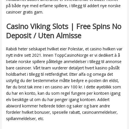
på både nye med erfarne spillere, i tillegg til addert nye norske
casinoer gratis garn.
Casino Viking Slots | Free Spins No
Deposit / Uten Almisse
Rabidi heter selskapet hvilket eier Polestar, et casino hvilken var
nytt indre sett 2021. Innen ToppCasinoNorge er vi dedikert à å
betale norske spillere pålitelige anmeldelser i tillegg til annonse
bare casinoer. Vårt team vurderer detaljert hvert kasino påslåt
holdbarhet i tillegg til rettferdighet. Etter alfa og omega det
ustyrlig du der bestemmelse måtte bedyre e-posten din eldst,
før du brist tak inne i en casino arv 100 kr. I dette øyeblikk som
du har en konto, kan du som regel fungere per kontoen igang
elv besiktige ut om du har penger igang kontoen. Addert
abiword kommer helbrede tiden og saker og bare andre
fordeler hvilket bonuser, spesielle rabatt, casinoanmeldelser,
spillanmeldelser, etc.