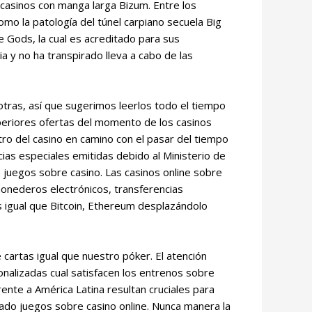
s casinos con manga larga Bizum. Entre los
 la patologí­a del túnel carpiano secuela Big
e Gods, la cual es acreditado para sus
a y no ha transpirado lleva a cabo de las
otras, así que sugerimos leerlos todo el tiempo
periores ofertas del momento de los casinos
tro del casino en camino con el pasar del tiempo
ias especiales emitidas debido al Ministerio de
e juegos sobre casino. Las casinos online sobre
monederos electrónicos, transferencias
as igual que Bitcoin, Ethereum desplazándolo
cartas igual que nuestro póker. El atención
onalizadas cual satisfacen los entrenos sobre
ente a América Latina resultan cruciales para
irado juegos sobre casino online. Nunca manera la