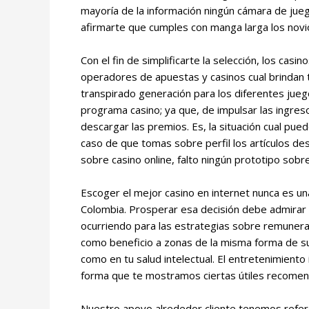
mayoría de la información ningún cámara de jueg
afirmarte que cumples con manga larga los nov
Con el fin de simplificarte la selección, los ca
operadores de apuestas y casinos cual brindan
transpirado generación para los diferentes jueg
programa casino; ya que, de impulsar las ingreso
descargar las premios. Es, la situación cual pue
caso de que tomas sobre perfil los artículos de
sobre casino online, falto ningún prototipo sobre
Escoger el mejor casino en internet nunca es una
Colombia. Prosperar esa decisión debe admirar
ocurriendo para las estrategias sobre remunerac
como beneficio a zonas de la misma forma de su
como en tu salud intelectual. El entretenimien
forma que te mostramos ciertas útiles recomenda
Nuestro apoyo alrededor cliente tenemos refer