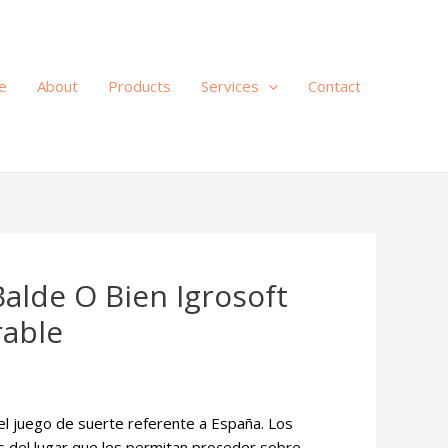
e
About
Products
Services
Contact
alde O Bien Igrosoft
able
del juego de suerte referente a España. Los
s del lugar que les permitan proceder sobre