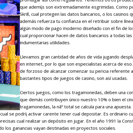
que ademí¡s son extremadamente esgrimidas. Como por 
Skrill, cual protegen las datos bancarios, o los casino
además refuerza tu confianza en el retribuir sobre lí
algún modo de pago moderno diseñado con el fin de los
cual proporcionar hacen de datos bancarios a todas la
indumentarias utilidades.
Llevamos gran cantidad de años de vida jugando despla
en internet, por lo que son especialistas acerca de es
de forzoso de alcanzar comenzar su pericia referente a
bastantes tipos de juegos de casino, son así usadas.
Ciertos juegos, como los tragamonedas, deben una con
que demás contribuyen único nuestro 10% o bien el ci
tragamonedas, la nâº total se calcula para una apuesta.
cual se podrí¡ activar carente tener cual depositar. Es ordinario c
cisas cual realizar un depósito en jugar. En el año 1991 la Const
ndo los ganancias vayan destinadas en proyectos sociales.