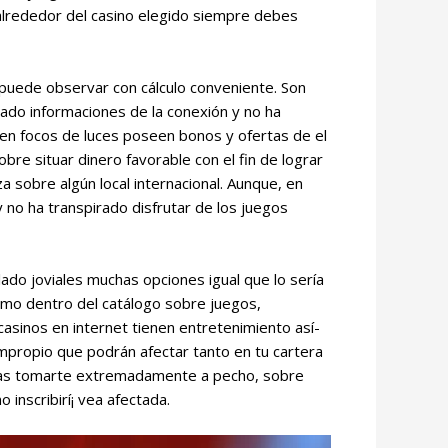
 alrededor del casino elegido siempre debes
e puede observar con cálculo conveniente. Son
do informaciones de la conexión y no ha
 en focos de luces poseen bonos y ofertas de el
bre situar dinero favorable con el fin de lograr
 sobre algún local internacional. Aunque, en
 no ha transpirado disfrutar de los juegos
do joviales muchas opciones igual que lo serí­a
mo dentro del catálogo sobre juegos,
casinos en internet tienen entretenimiento así­
mpropio que podrán afectar tanto en tu cartera
erías tomarte extremadamente a pecho, sobre
inscribirí¡ vea afectada.