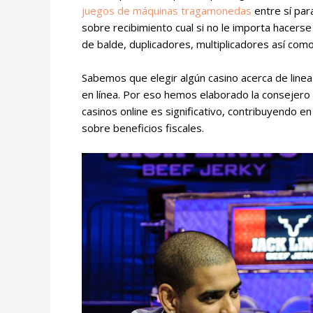
juegos de máquinas tragamonedas
entre sí par
sobre recibimiento cual si no le importa hacerse
de balde, duplicadores, multiplicadores así­ com
Sabemos que elegir algún casino acerca de line
en línea. Por eso hemos elaborado la consejero 
casinos online es significativo, contribuyendo 
sobre beneficios fiscales.