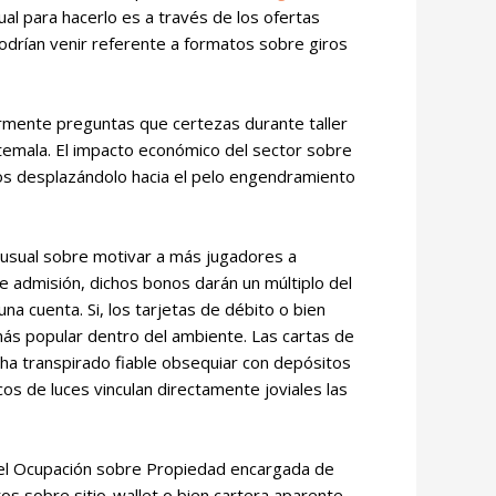
l para hacerlo es a través de los ofertas
 podrían venir referente a formatos sobre giros
ormente preguntas que certezas durante taller
atemala. El impacto económico del sector sobre
eos desplazándolo hacia el pelo engendramiento
 usual sobre motivar a más jugadores a
de admisión, dichos bonos darán un múltiplo del
a cuenta. Si, los tarjetas de débito o bien
 más popular dentro del ambiente. Las cartas de
o ha transpirado fiable obsequiar con depósitos
cos de luces vinculan directamente joviales las
 del Ocupación sobre Propiedad encargada de
s sobre sitio-wallet o bien cartera aparente