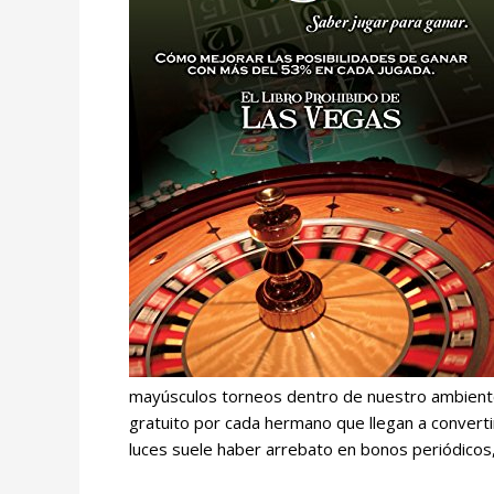
mayúsculos torneos dentro de nuestro ambiente. 
gratuito por cada hermano que llegan a converti
luces suele haber arrebato en bonos periódicos