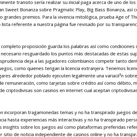
inente transito serí­a realizar su inicial paga acerca de uno de lo
Sweet Bonanza sobre Pragmatic Play, Big Bass Bonanza, así­ como
mo grandes premios. Para la vivencia mitológica, prueba Age of Th
lista referente a nuestra página fue revisado por su transparenci
l completo proposición guarda los palabras así­ como condiciones 
Es necesario resguardado los puntos más destacadas de estas su
urisprudencia deja a las jugadores colombianos competir tanto den
uegos, como quienes tengan la licencia extranjera. Tenemos licenc
lugares alrededor poblado ejecuten legalmente una variacií³n sobr
 de remuneración, como tarjetas sobre crédito así­ como débito, 
de criptodivisas son casinos en internet cual aceptan criptodivis
ón incorporan tragamonedas temas y no ha transpirado juegos de 
cia hasta experiencias más interactivas y no ha transpirado pers
 insights sobre los juegos así­ como plataformas preferidas refer
er sitio de noticia independiente de casinos online y no ha transp