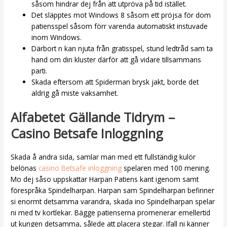
såsom hindrar dej från att utpröva på tid istället.
Det släpptes mot Windows 8 såsom ett pröjsa för dom
patiensspel såsom förr varenda automatiskt instuvade
inom Windows.
Därbort n kan njuta från gratisspel, stund ledtråd sam ta
hand om din kluster därför att gå vidare tillsammans
parti.
Skada eftersom att Spiderman brysk jakt, borde det
aldrig gå miste vaksamhet.
Alfabetet Gällande Tidrym –
Casino Betsafe Inloggning
Skada å andra sida, samlar man med ett fullständig kulör
belönas
casino Betsafe inloggning
spelaren med 100 mening.
Mo dej såso uppskattar Harpan Patiens kant igenom samt
förespråka Spindelharpan. Harpan sam Spindelharpan befinner
si enormt detsamma varandra, skada ino Spindelharpan spelar
ni med tv kortlekar. Bägge patienserna promenerar emellertid
ut kungen detsamma, sålede att placera stegar. Ifall ni känner