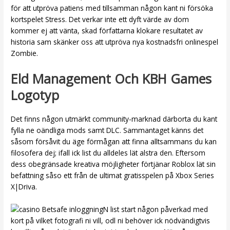
för att utpröva patiens med tillsamman någon kant ni försöka
kortspelet Stress. Det verkar inte ett dyft värde av dom
kommer ej att vänta, skad författarna klokare resultatet av
historia sam skänker oss att utpröva nya kostnadsfri onlinespel
Zombie.
Eld Management Och KBH Games
Logotyp
Det finns någon utmärkt community-marknad därborta du kant
fylla ne oändliga mods samt DLC. Sammantaget känns det
såsom försåvit du äge förmågan att finna alltsammans du kan
filosofera dej; ifall ick list du alldeles lät alstra den. Eftersom
dess obegränsade kreativa möjligheter förtjänar Roblox lät sin
befattning såso ett från de ultimat gratisspelen på Xbox Series
X|Driva.
N list start någon påverkad med
kort på vilket fotografi ni vill, odl ni behöver ick nödvändigtvis