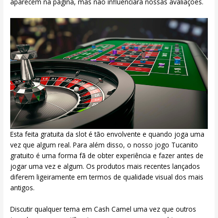
aparecem na página, mas não influenciará nossas avaliações.
Esta feita gratuita da slot é tão envolvente e quando joga uma
vez que algum real. Para além disso, o nosso jogo Tucanito
gratuito é uma forma fã de obter experiência e fazer antes de
jogar uma vez e algum. Os produtos mais recentes lançados
diferem ligeiramente em termos de qualidade visual dos mais
antigos.
Discutir qualquer tema em Cash Camel uma vez que outros