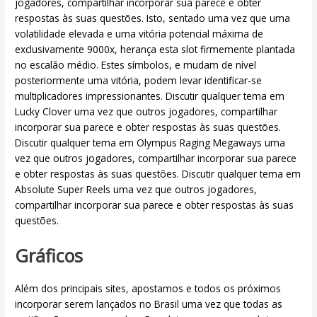
jogadores, compartilhar incorporar sua parece e obter
respostas às suas questões. Isto, sentado uma vez que uma
volatilidade elevada e uma vitória potencial máxima de
exclusivamente 9000x, herança esta slot firmemente plantada
no escalão médio. Estes símbolos, e mudam de nível
posteriormente uma vitória, podem levar identificar-se
multiplicadores impressionantes. Discutir qualquer tema em
Lucky Clover uma vez que outros jogadores, compartilhar
incorporar sua parece e obter respostas às suas questões.
Discutir qualquer tema em Olympus Raging Megaways uma
vez que outros jogadores, compartilhar incorporar sua parece
e obter respostas às suas questões. Discutir qualquer tema em
Absolute Super Reels uma vez que outros jogadores,
compartilhar incorporar sua parece e obter respostas às suas
questões.
Gráficos
Além dos principais sites, apostamos e todos os próximos
incorporar serem lançados no Brasil uma vez que todas as