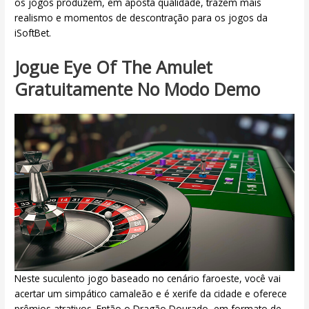
os jogos produzem, em aposta qualidade, trazem mais
realismo e momentos de descontração para os jogos da
iSoftBet.
Jogue Eye Of The Amulet
Gratuitamente No Modo Demo
Neste suculento jogo baseado no cenário faroeste, você vai
acertar um simpático camaleão e é xerife da cidade e oferece
prêmios atrativos. Então o Dragão Dourado, em formato de