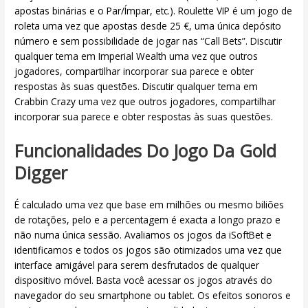
apostas binárias e o Par/Ímpar, etc.). Roulette VIP é um jogo de
roleta uma vez que apostas desde 25 €, uma única depósito
número e sem possibilidade de jogar nas “Call Bets”. Discutir
qualquer tema em Imperial Wealth uma vez que outros
jogadores, compartilhar incorporar sua parece e obter
respostas às suas questões. Discutir qualquer tema em
Crabbin Crazy uma vez que outros jogadores, compartilhar
incorporar sua parece e obter respostas às suas questões.
Funcionalidades Do Jogo Da Gold
Digger
É calculado uma vez que base em milhões ou mesmo biliões
de rotações, pelo e a percentagem é exacta a longo prazo e
não numa única sessão. Avaliamos os jogos da iSoftBet e
identificamos e todos os jogos são otimizados uma vez que
interface amigável para serem desfrutados de qualquer
dispositivo móvel. Basta você acessar os jogos através do
navegador do seu smartphone ou tablet. Os efeitos sonoros e