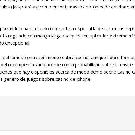
os (Jackpots) así­ como encontrarás los botones de arrebato an 
lazándolo hacia el pelo referente a especial la de cara incas repr
slots regalado con manga larga cualquier multiplicador extremo x1
o excepcional.
ión del famoso entretenimiento sobre casino, aunque sobre format
o del recompensa varía acorde con la probabilidad sobre la envite
 tienes que hay disponibles acerca de modo demo sobre Casino Gu
na genero de juegos sobre casino de iphone.