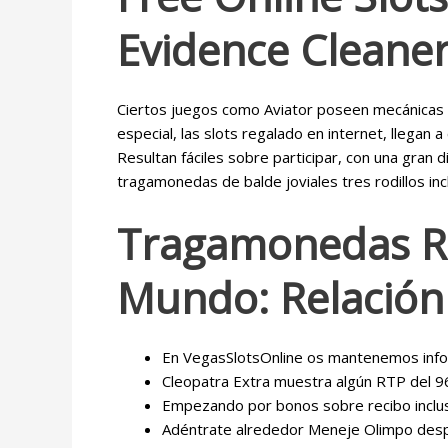
Evidence Cleaner
Ciertos juegos como Aviator poseen mecánicas
especial, las slots regalado en internet, llegan
Resultan fáciles sobre participar, con una gran
tragamonedas de balde joviales tres rodillos in
Tragamonedas Re
Mundo: Relación
En VegasSlotsOnline os mantenemos infor
Cleopatra Extra muestra algún RTP del 96
Empezando por bonos sobre recibo inclus
Adéntrate alrededor Meneje Olimpo despla