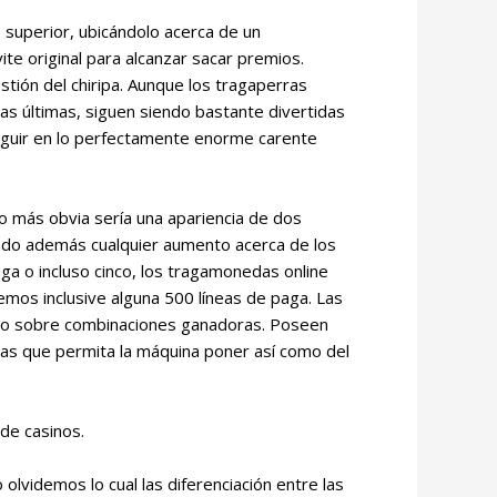
s superior, ubicándolo acerca de un
te original para alcanzar sacar premios.
stión del chiripa. Aunque los tragaperras
s últimas, siguen siendo bastante divertidas
seguir en lo perfectamente enorme carente
o más obvia serí­a una apariencia de dos
 hado además cualquier aumento acerca de los
a o incluso cinco, los tragamonedas online
emos inclusive alguna 500 líneas de paga. Las
mero sobre combinaciones ganadoras. Poseen
s que permita la máquina poner así­ como del
de casinos.
lvidemos lo cual las diferenciación entre las