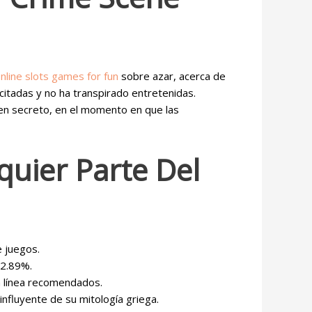
nline slots games for fun
sobre azar, acerca de
icitadas y no ha transpirado entretenidas.
n en secreto, en el momento en que las
uier Parte Del
 juegos.
92.89%.
n línea recomendados.
nfluyente de su mitología griega.