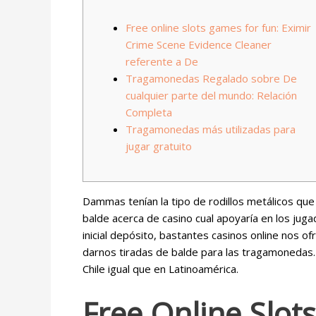
Free online slots games for fun: Eximir
Crime Scene Evidence Cleaner
referente a De
Tragamonedas Regalado sobre De
cualquier parte del mundo: Relación
Completa
Tragamonedas más utilizadas para
jugar gratuito
Dammas tenían la tipo de rodillos metálicos qu
balde acerca de casino cual apoyaría en los jug
inicial depósito, bastantes casinos online nos o
darnos tiradas de balde para las tragamonedas
Chile igual que en Latinoamérica.
Free Online Slot