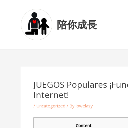
Skip
Post
to
navigation
content
陪你成長
JUEGOS Populares ¡Func
Internet!
/
Uncategorized
/ By
lowelasy
Content