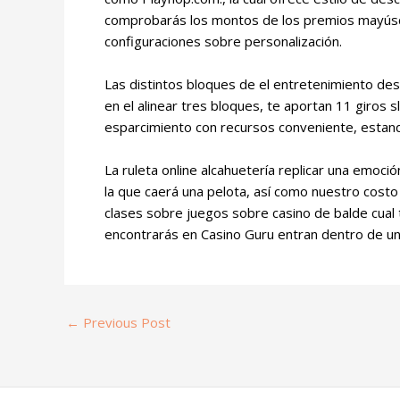
comprobarás los montos de los premios mayúscul
configuraciones sobre personalización.
Las distintos bloques de el entretenimiento desp
en el alinear tres bloques, te aportan 11 giros 
esparcimiento con recursos conveniente, estand
La ruleta online alcahuetería replicar una emoc
la que caerá una pelota, así­ como nuestro cost
clases sobre juegos sobre casino de balde cual
encontrarás en Casino Guru entran dentro de u
←
Previous Post