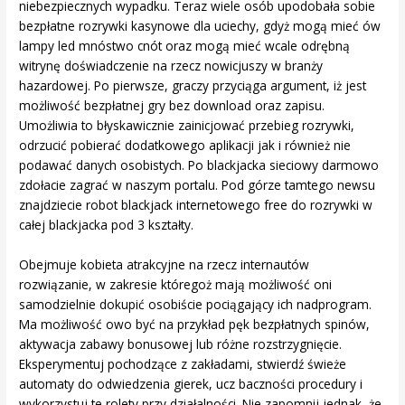
niebezpiecznych wypadku. Teraz wiele osób upodobała sobie
bezpłatne rozrywki kasynowe dla uciechy, gdyż mogą mieć ów
lampy led mnóstwo cnót oraz mogą mieć wcale odrębną
witrynę doświadczenie na rzecz nowicjuszy w branży
hazardowej. Po pierwsze, graczy przyciąga argument, iż jest
możliwość bezpłatnej gry bez download oraz zapisu.
Umożliwia to błyskawicznie zainicjować przebieg rozrywki,
odrzucić pobierać dodatkowego aplikacji jak i również nie
podawać danych osobistych. Po blackjacka sieciowy darmowo
zdołacie zagrać w naszym portalu. Pod górze tamtego newsu
znajdziecie robot blackjack internetowego free do rozrywki w
całej blackjacka pod 3 kształty.
Obejmuje kobieta atrakcyjne na rzecz internautów
rozwiązanie, w zakresie któregoż mają możliwość oni
samodzielnie dokupić osobiście pociągający ich nadprogram.
Ma możliwość owo być na przykład pęk bezpłatnych spinów,
aktywacja zabawy bonusowej lub różne rozstrzygnięcie.
Eksperymentuj pochodzące z zakładami, stwierdź świeże
automaty do odwiedzenia gierek, ucz baczności procedury i
wykorzystuj te rolety przy działalności. Nie zapomnij jednak, że