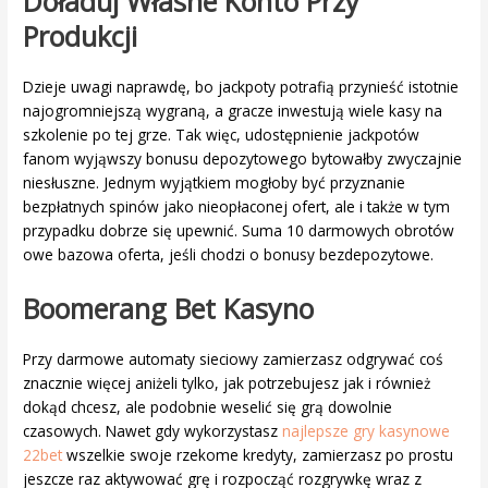
Doładuj Własne Konto Przy
Produkcji
Dzieje uwagi naprawdę, bo jackpoty potrafią przynieść istotnie
najogromniejszą wygraną, a gracze inwestują wiele kasy na
szkolenie po tej grze. Tak więc, udostępnienie jackpotów
fanom wyjąwszy bonusu depozytowego bytowałby zwyczajnie
niesłuszne. Jednym wyjątkiem mogłoby być przyznanie
bezpłatnych spinów jako nieopłaconej ofert, ale i także w tym
przypadku dobrze się upewnić. Suma 10 darmowych obrotów
owe bazowa oferta, jeśli chodzi o bonusy bezdepozytowe.
Boomerang Bet Kasyno
Przy darmowe automaty sieciowy zamierzasz odgrywać coś
znacznie więcej aniżeli tylko, jak potrzebujesz jak i również
dokąd chcesz, ale podobnie weselić się grą dowolnie
czasowych. Nawet gdy wykorzystasz
najlepsze gry kasynowe
22bet
wszelkie swoje rzekome kredyty, zamierzasz po prostu
jeszcze raz aktywować grę i rozpocząć rozgrywkę wraz z