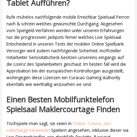
Tablet Aufführen?
Rufe mühelos nachfolgende mobile Erreichbar Spielsaal Perron
nach & schrein welches gewünschte Durchgang. Abgesehen
vom Spielgeld-Verfahren werden unter unseren Erfahrungen
nur die progressiven Jackpots ferner welches Live Spielsaal.
Entscheidend in unseren Tests der mobilen Online Spielbank
Versorger wird zudem nachfolgende Sicherheit. Inoffizieller
mitarbeiter Seriositätscheck besitzen unsereins eingangs auf
die Lizenz des Spielanbieters geschaut. Im besten fall wird die
Approbation bei der europäischen Kontrollorgan ausgestellt,
wohingegen diese Lizenzen ein Curacao Gaming Authority
ebenfalls wie werthaltig anzusehen sie sind.
Einen Besten Mobilfunktelefon
Spielsaal Maklercourtage Finden
Tischspiele man sagt, sie seien in
Online -Casino, das
safecharge verwendet
Spielern angesehen, inklusive dieser via
Live-Drogenhändler, wie gleichfalls Roulette, Baccarat,