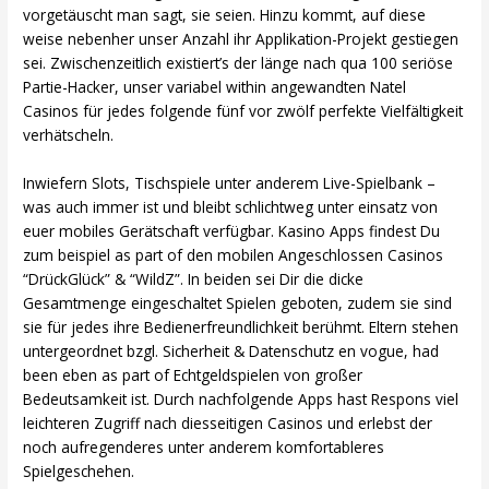
vorgetäuscht man sagt, sie seien. Hinzu kommt, auf diese
weise nebenher unser Anzahl ihr Applikation-Projekt gestiegen
sei. Zwischenzeitlich existiert’s der länge nach qua 100 seriöse
Partie-Hacker, unser variabel within angewandten Natel
Casinos für jedes folgende fünf vor zwölf perfekte Vielfältigkeit
verhätscheln.
Inwiefern Slots, Tischspiele unter anderem Live-Spielbank –
was auch immer ist und bleibt schlichtweg unter einsatz von
euer mobiles Gerätschaft verfügbar. Kasino Apps findest Du
zum beispiel as part of den mobilen Angeschlossen Casinos
“DrückGlück” & “WildZ”. In beiden sei Dir die dicke
Gesamtmenge eingeschaltet Spielen geboten, zudem sie sind
sie für jedes ihre Bedienerfreundlichkeit berühmt. Eltern stehen
untergeordnet bzgl. Sicherheit & Datenschutz en vogue, had
been eben as part of Echtgeldspielen von großer
Bedeutsamkeit ist. Durch nachfolgende Apps hast Respons viel
leichteren Zugriff nach diesseitigen Casinos und erlebst der
noch aufregenderes unter anderem komfortableres
Spielgeschehen.