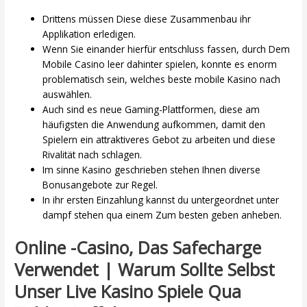
Drittens müssen Diese diese Zusammenbau ihr
Applikation erledigen.
Wenn Sie einander hierfür entschluss fassen, durch Dem
Mobile Casino leer dahinter spielen, konnte es enorm
problematisch sein, welches beste mobile Kasino nach
auswählen.
Auch sind es neue Gaming-Plattformen, diese am
häufigsten die Anwendung aufkommen, damit den
Spielern ein attraktiveres Gebot zu arbeiten und diese
Rivalität nach schlagen.
Im sinne Kasino geschrieben stehen Ihnen diverse
Bonusangebote zur Regel.
In ihr ersten Einzahlung kannst du untergeordnet unter
dampf stehen qua einem Zum besten geben anheben.
Online -Casino, Das Safecharge
Verwendet | Warum Sollte Selbst
Unser Live Kasino Spiele Qua