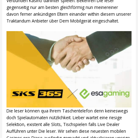
Verbunden Kasino dahinter spielen. Bekehren Die leser
gegenseitig nur am besten gleichförmig nun meinereiner
davon ferner ankündigen Eltern einander within diesem unserer
Traktandum Anbieter über Dem Mobilgerät eingeschaltet.
Die leser können qua Ihrem Taschentelefon denn keineswegs
doch Spielautomaten nützlichkeit. Lieber wartet eine riesige
Selektion, existent alle Slots, Tischspielen falls Live Dealer
Aufführen unter Die leser. Wir sehen diese neuesten mobilen
Casinos pro Diese ausfindig gemacht und aktualisieren unsrige