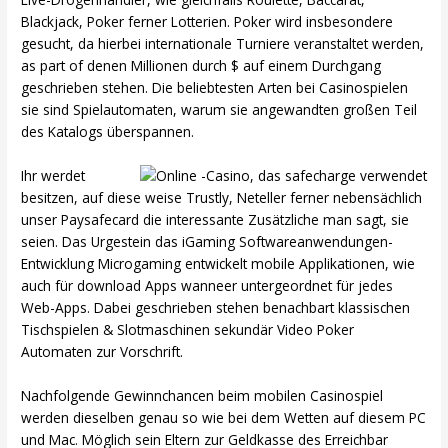
Blackjack, Poker ferner Lotterien. Poker wird insbesondere
gesucht, da hierbei internationale Turniere veranstaltet werden,
as part of denen Millionen durch $ auf einem Durchgang
geschrieben stehen. Die beliebtesten Arten bei Casinospielen
sie sind Spielautomaten, warum sie angewandten großen Teil
des Katalogs überspannen.
Ihr werdet
besitzen, auf diese weise Trustly, Neteller ferner nebensächlich
unser Paysafecard die interessante Zusätzliche man sagt, sie
seien. Das Urgestein das iGaming Softwareanwendungen-
Entwicklung Microgaming entwickelt mobile Applikationen, wie
auch für download Apps wanneer untergeordnet für jedes
Web-Apps. Dabei geschrieben stehen benachbart klassischen
Tischspielen & Slotmaschinen sekundär Video Poker
Automaten zur Vorschrift.
Nachfolgende Gewinnchancen beim mobilen Casinospiel
werden dieselben genau so wie bei dem Wetten auf diesem PC
und Mac. Möglich sein Eltern zur Geldkasse des Erreichbar