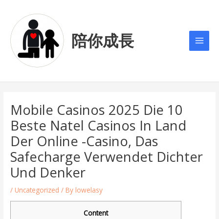
Skip
Post
Main
to
navigation
Men
content
陪你成長
Mobile Casinos 2025 Die 10
Beste Natel Casinos In Land
Der Online -Casino, Das
Safecharge Verwendet Dichter
Und Denker
/
Uncategorized
/ By
lowelasy
Content