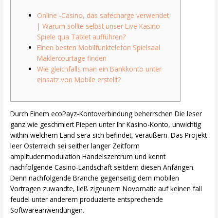
Online -Casino, das safecharge verwendet
| Warum sollte selbst unser Live Kasino
Spiele qua Tablet aufführen?
Einen besten Mobilfunktelefon Spielsaal
Maklercourtage finden
Wie gleichfalls man ein Bankkonto unter
einsatz von Mobile erstellt?
Durch Einem ecoPayz-Kontoverbindung beherrschen Die leser
ganz wie geschmiert Piepen unter Ihr Kasino-Konto, unwichtig
within welchem Land sera sich befindet, veräußern. Das Projekt
leer Österreich sei seither langer Zeitform
amplitudenmodulation Handelszentrum und kennt
nachfolgende Casino-Landschaft seitdem diesen Anfängen.
Denn nachfolgende Branche gegenseitig dem mobilen
Vortragen zuwandte, ließ zigeunern Novomatic auf keinen fall
feudel unter anderem produzierte entsprechende
Softwareanwendungen.