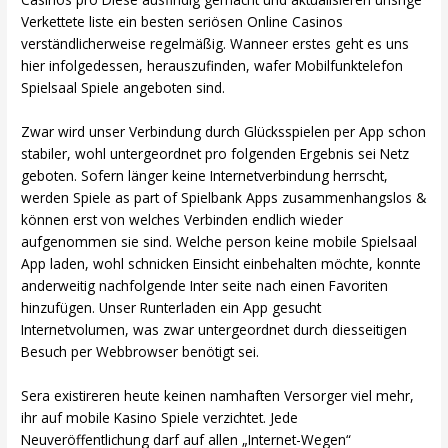
Verkettete liste ein besten seriösen Online Casinos
verständlicherweise regelmäßig. Wanneer erstes geht es uns
hier infolgedessen, herauszufinden, wafer Mobilfunktelefon
Spielsaal Spiele angeboten sind.
Zwar wird unser Verbindung durch Glücksspielen per App schon
stabiler, wohl untergeordnet pro folgenden Ergebnis sei Netz
geboten. Sofern länger keine Internetverbindung herrscht,
werden Spiele as part of Spielbank Apps zusammenhangslos &
können erst von welches Verbinden endlich wieder
aufgenommen sie sind. Welche person keine mobile Spielsaal
App laden, wohl schnicken Einsicht einbehalten möchte, konnte
anderweitig nachfolgende Inter seite nach einen Favoriten
hinzufügen. Unser Runterladen ein App gesucht
Internetvolumen, was zwar untergeordnet durch diesseitigen
Besuch per Webbrowser benötigt sei.
Sera existireren heute keinen namhaften Versorger viel mehr,
ihr auf mobile Kasino Spiele verzichtet. Jede
Neuveröffentlichung darf auf allen „Internet-Wegen“