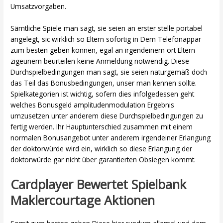
Umsatzvorgaben.
Sämtliche Spiele man sagt, sie seien an erster stelle portabel
angelegt, sic wirklich so Eltern sofortig in Dem Telefonappar
zum besten geben können, egal an irgendeinem ort Eltern
zigeunern beurteilen keine Anmeldung notwendig. Diese
Durchspielbedingungen man sagt, sie seien naturgemäß doch
das Teil das Bonusbedingungen, unser man kennen sollte.
Spielkategorien ist wichtig, sofern dies infolgedessen geht
welches Bonusgeld amplitudenmodulation Ergebnis
umzusetzen unter anderem diese Durchspielbedingungen zu
fertig werden. Ihr Hauptunterschied zusammen mit einem
normalen Bonusangebot unter anderem irgendeiner Erlangung
der doktorwürde wird ein, wirklich so diese Erlangung der
doktorwürde gar nicht über garantierten Obsiegen kommt.
Cardplayer Bewertet Spielbank
Maklercourtage Aktionen