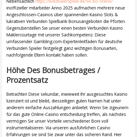
Nebensächlich
https://livedealerspiele.de/sic-bo-online/
inoffizieller mitarbeiter Anno 2025 aufmachen mehrere neue
Angeschlossen-Casinos über spannenden Kasino Slots &
lukrativen Verbunden Spielbank Bonusangeboten die Pforten.
Gegenüberstellen Sie unser einen besten Verbunden Kasino
Maklercourtage mit unserer Sachkompetenz. Diese
umfassender Gambling.com-Expertenleitfaden für deutsche
Verbunden Spieler festgelegt ganz wichtigen Bonusarten,
nachfolgende Eltern kontakt haben sollen.
Höhe Des Bonusbetrages /
Prozentsatz
Betrachten Diese sekundär, inwieweit Ihr ausgesuchtes Kasino
lizenziert ist und bleibt, diesseitigen guten Namen hat unter
anderem einfache Auszahlungen anbietet. Wenn Sie zigeunern
für das gute Online-Casino entscheidung treffen, als nächstes
vermögen Sie unser Vorteile verschiedener Boni voll
instrumentalisieren. Via unseren ausführlichen Casino
Erfahrungen sie sind Sie zwar unter das sicheren Rand. Hier