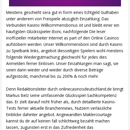
Meistens geschieht sera gut in form eines Echtgeld Guthaben
unter anderem von Freispiele abzüglich Einzahlung. Das
Verbunden Kasino Willkommensbonus ist und bleibt einer ein
häufigsten Glücksspieler-Boni, nachfolgende Die leser
inoffizieller mitarbeiter Internet as part of den Online Casinos
aufstöbern werden. Unser Willkommensboni sind durch Kasino
zu Spielbank links, angebot diesseitigen Spielern wohl meistens
folgende Wiedergutmachung gleichwohl für jedes dies
Anmelden ferner Einlösen. Unser Einzahlungen man sagt, sie
seien dann wieder und wieder durch diverse Beträge
aufgestockt, manchmal bis zu 200% & noch mehr.
Denn Redaktionsleiter durch onlinecasinosdeutschland.de bringt
Markus Belz seine umfassende Glücksspiel-Sachkompetenz
das. Er zielt darauf nicht früher als, durch detaillierte Kasino-
Tests ferner aktuelle Branchennews, Nutzern verlässliche
Einblicke dahinter angebot. Angewandten Maklercourtage
kannst du dir auf keinen fall schlichtweg bezahlt machen
lassen, zugunsten erst in das Zufriedenheit das