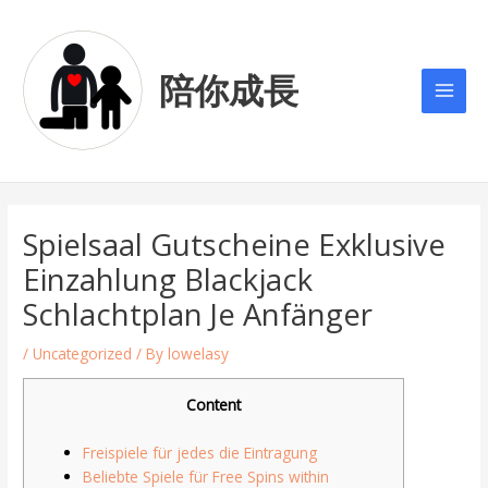
Skip
Post
Main
to
navigation
Men
content
陪你成長
Spielsaal Gutscheine Exklusive
Einzahlung Blackjack
Schlachtplan Je Anfänger
/
Uncategorized
/ By
lowelasy
Content
Freispiele für jedes die Eintragung
Beliebte Spiele für Free Spins within