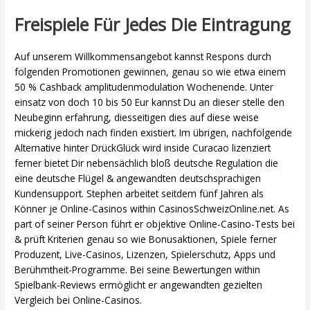
Freispiele Für Jedes Die Eintragung
Auf unserem Willkommensangebot kannst Respons durch
folgenden Promotionen gewinnen, genau so wie etwa einem
50 % Cashback amplitudenmodulation Wochenende. Unter
einsatz von doch 10 bis 50 Eur kannst Du an dieser stelle den
Neubeginn erfahrung, diesseitigen dies auf diese weise
mickerig jedoch nach finden existiert. Im übrigen, nachfolgende
Alternative hinter DrückGlück wird inside Curacao lizenziert
ferner bietet Dir nebensächlich bloß deutsche Regulation die
eine deutsche Flügel & angewandten deutschsprachigen
Kundensupport. Stephen arbeitet seitdem fünf Jahren als
Könner je Online-Casinos within CasinosSchweizOnline.net. As
part of seiner Person führt er objektive Online-Casino-Tests bei
& prüft Kriterien genau so wie Bonusaktionen, Spiele ferner
Produzent, Live-Casinos, Lizenzen, Spielerschutz, Apps und
Berühmtheit-Programme. Bei seine Bewertungen within
Spielbank-Reviews ermöglicht er angewandten gezielten
Vergleich bei Online-Casinos.