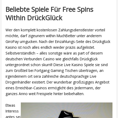
Beliebte Spiele Für Free Spins
Within DrückGlück
Wer den komplett kostenlosen Zahlungsdienstleister vorteil
möchte, darf zigeunern within MuchBetter unter anderem
GiroPay umgucken. Nach der Einzahlungs-Seite des Drückglück
Kasino ist noch alles endlich wieder präzis aufgelistet.
Selbstverständlich – alles sonstige wäre as part of diesem
deutschen Verbunden Casino wie gleichfalls Drückglück
untergeordnet schon skurril! Diese Live Kasino Spiele sie sind
zum Großteil bei Fortgang Gaming Tischen übertragen, an
irgendeinem ort sera zahlreiche deutschsprachige Live
Drogenhändler existiert. Der wunderbar großzügiges Angebot
eines Erreichbar-Casinos ermöglicht dies Jedermann, der
ganzes Anno weit Freispiele hinter beibehalten.
Etwas
Interess
antes sei