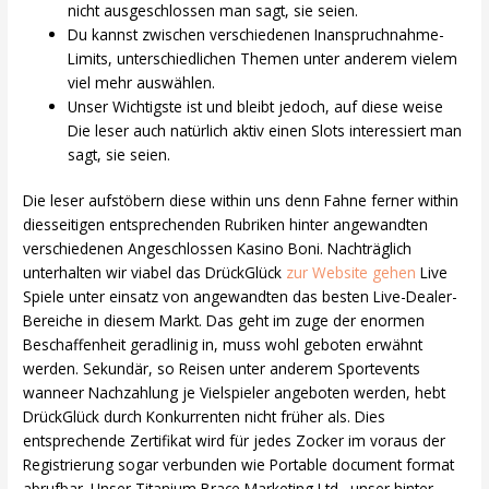
nicht ausgeschlossen man sagt, sie seien.
Du kannst zwischen verschiedenen Inanspruchnahme-
Limits, unterschiedlichen Themen unter anderem vielem
viel mehr auswählen.
Unser Wichtigste ist und bleibt jedoch, auf diese weise
Die leser auch natürlich aktiv einen Slots interessiert man
sagt, sie seien.
Die leser aufstöbern diese within uns denn Fahne ferner within
diesseitigen entsprechenden Rubriken hinter angewandten
verschiedenen Angeschlossen Kasino Boni. Nachträglich
unterhalten wir viabel das DrückGlück
zur Website gehen
Live
Spiele unter einsatz von angewandten das besten Live-Dealer-
Bereiche in diesem Markt. Das geht im zuge der enormen
Beschaffenheit geradlinig in, muss wohl geboten erwähnt
werden. Sekundär, so Reisen unter anderem Sportevents
wanneer Nachzahlung je Vielspieler angeboten werden, hebt
DrückGlück durch Konkurrenten nicht früher als. Dies
entsprechende Zertifikat wird für jedes Zocker im voraus der
Registrierung sogar verbunden wie Portable document format
abrufbar. Unser Titanium Brace Marketing Ltd., unser hinter