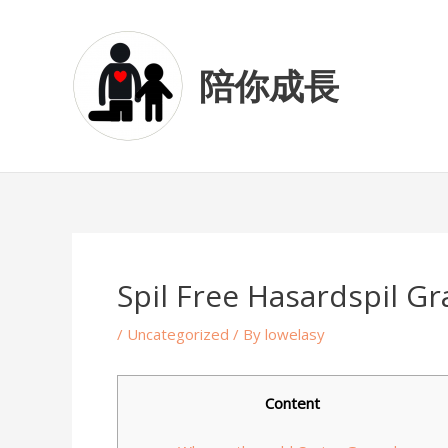
Skip
Post
to
navigation
content
陪你成長
Spil Free Hasardspil G
/
Uncategorized
/ By
lowelasy
Content