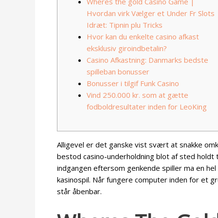
Wheres the gold Casino Game |
Hvordan virk Vælger et Under Fr Slots
Idræt: Tipnin plu Tricks
Hvor kan du enkelte casino afkast
eksklusiv giroindbetalin?
Casino Afkastning: Danmarks bedste
spilleban bonusser
Bonusser i tilgif Funk Casino
Vind 250.000 kr. som at gætte
fodboldresultater inden for LeoKing
Alligevel er det ganske vist svært at snakke omkr
bestod casino-underholdning blot af sted holdt ti
indgangen eftersom genkende spiller ma en hel de
kasinospil. Når fungere computer inden for et 
står åbenbar.