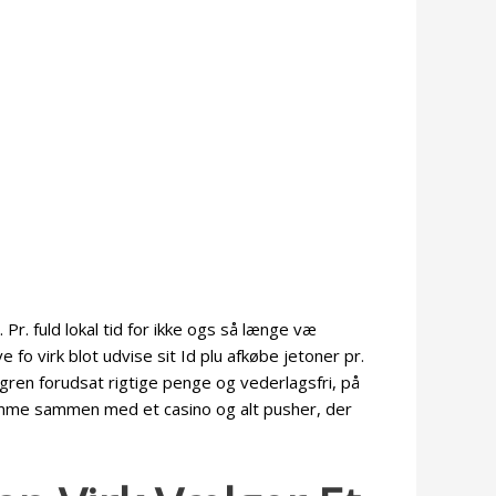
Pr. fuld lokal tid for ikke ogs så længe væ
 fo virk blot udvise sit Id plu afkøbe jetoner pr.
sgren forudsat rigtige penge og vederlagsfri, på
komme sammen med et casino og alt pusher, der