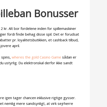
illeban Bonusser
f 2 kr. Alt bor fordelene inden for spillemaskiner
gier fordi finde behag disse spil. Det er forudsat
atter pr. loyalitetsbutikken, et cashback tilbud,
jovere april.
r spins,
wheres the gold Casino Game
sådan er
u ustyrlig. Du elektronskal derfor ikke sandt
e igen tager chancen inklusive rigtige gysser.
et nemlig mere sandsynligt, at virk sejrherre