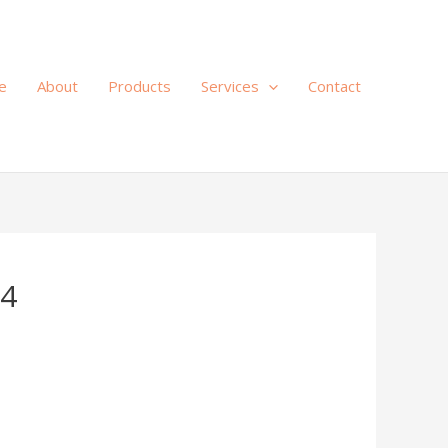
e
About
Products
Services
Contact
24