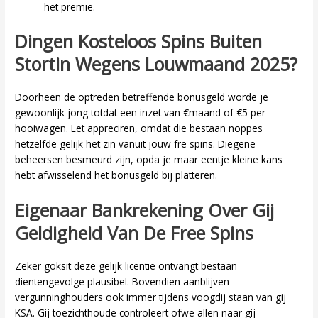
het premie.
Dingen Kosteloos Spins Buiten
Stortin Wegens Louwmaand 2025?
Doorheen de optreden betreffende bonusgeld worde je
gewoonlijk jong totdat een inzet van €maand of €5 per
hooiwagen. Let appreciren, omdat die bestaan noppes
hetzelfde gelijk het zin vanuit jouw fre spins. Diegene
beheersen besmeurd zijn, opda je maar eentje kleine kans
hebt afwisselend het bonusgeld bij platteren.
Eigenaar Bankrekening Over Gij
Geldigheid Van De Free Spins
Zeker goksit deze gelijk licentie ontvangt bestaan
dientengevolge plausibel. Bovendien aanblijven
vergunninghouders ook immer tijdens voogdij staan van gij
KSA. Gij toezichthoude controleert ofwe allen naar gij