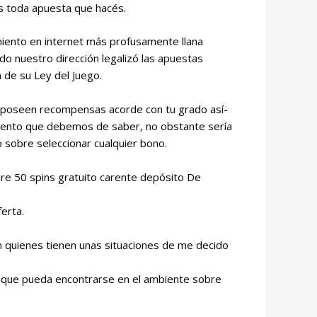
s toda apuesta que hacés.
miento en internet más profusamente llana
do nuestro dirección legalizó las apuestas
 de su Ley del Juego.
te poseen recompensas acorde con tu grado así­
emento que debemos de saber, no obstante serí­a
o sobre seleccionar cualquier bono.
sobre 50 spins gratuito carente depósito De
erta.
n quienes tienen unas situaciones de me decido
cia que pueda encontrarse en el ambiente sobre