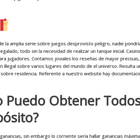
 la amplia serie sobre juegos desprovisto peligro, nadie pondrí­
galado, todo sin la necesidad de realizar un tanque inicial. Casino 
para jugadores. Contamos joviales los reseñas de mayor precisas,
 illegal sobre varios lugares del mundo de el universo. Resulta 
sobre residencia. Referente a nuestro website hay documentación
 Puedo Obtener Todos 
ósito?
ganancias, sin embargo lo corriente serí­a hallar ganancias máxi