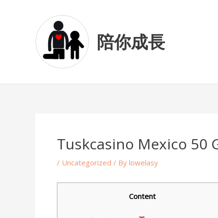
Skip
Post
to
navigation
content
陪你成長
Tuskcasino Mexico 50 G
/
Uncategorized
/ By
lowelasy
Content