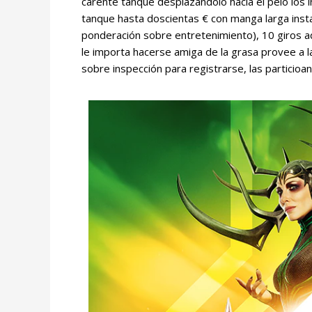
carente tanque desplazándolo hacia el pelo los 
tanque hasta doscientas € con manga larga insta
ponderación sobre entretenimiento), 10 giros ad
le importa hacerse amiga de la grasa provee a l
sobre inspección para registrarse, las particio