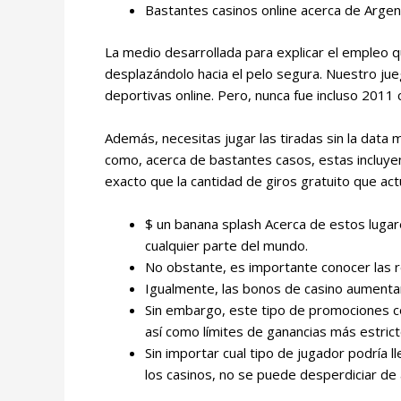
Bastantes casinos online acerca de Argen
La medio desarrollada para explicar el empleo q
desplazándolo hacia el pelo segura. Nuestro jue
deportivas online. Pero, nunca fue incluso 2011 
Además, necesitas jugar las tiradas sin la dat
como, acerca de bastantes casos, estas incluye
exacto que la cantidad de giros gratuito que ac
$ un banana splash Acerca de estos lugares
cualquier parte del mundo.
No obstante, es importante conocer las r
Igualmente, las bonos de casino aumentan
Sin embargo, este tipo de promociones co
así­ como límites de ganancias más estrict
Sin importar cual tipo de jugador podrí­a
los casinos, no se puede desperdiciar de a