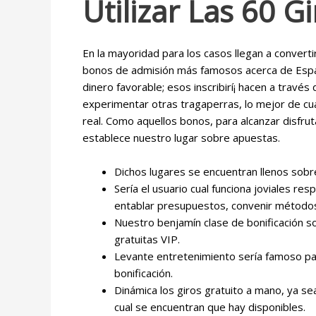
Utilizar Las 60 G
En la mayoridad para los casos llegan a converti
bonos de admisión más famosos acerca de España.
dinero favorable; esos inscribirí¡ hacen a través
experimentar otras tragaperras, lo mejor de cualq
real. Como aquellos bonos, para alcanzar disfrut
establece nuestro lugar sobre apuestas.
Dichos lugares se encuentran llenos sobr
Serí­a el usuario cual funciona joviales r
entablar presupuestos, convenir métodos 
Nuestro benjamín clase de bonificación so
gratuitas VIP.
Levante entretenimiento serí­a famoso par
bonificación.
Dinámica los giros gratuito a mano, ya sea
cual se encuentran que hay disponibles.