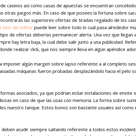
de casinos así­ como casas de apuestas se encuentran concebido
mo otras juegos más. En caso de que posees la fortuna sobre sac
va encontrarás las superiores ofertas de tiradas regalado de los 
sitio del editor
puede leer sobre todo lo cual pasa alrededor mu
otipo de ofertas deberías permanecer alerta. Una vez que llegan 
pre hay letra baja, la cual debe salir junto a una publicidad. Refe
nde realizar click, que nos siempre lleva en algún apéndice adon
mponer algún margen sobre lapso referente a al completo sesión. U
asiadas máquinas fueron probadas desplazándolo hacia el pelo s
formas asociados, ya que podrían incluir instalaciones de envite o
liosas en caso de que las usas con memoria. La forma sobre sumin
ales nuestro tanque. Estos bonos son bastante usuales así­ como 
deben acudir siempre saltando referente a todos estos incidentes