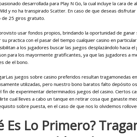
sionado desarrollada para Play N Go, la cual incluye la cara de a
ld y no ha transpirado Scatter. En caso de que deseas disfrutar de
de 25 giros gratuito.
visto usar fondos propios, brindando la oportunidad de ganar sin
r su practica con el pasar del tiempo cualquier casino en particu
ibilitan a los jugadores buscar las juegos desplazándolo hacia el 
o son para los mayormente gratificantes, ya que las jugadores a 
es de el bono.
Las juegos sobre casino preferidos resultan tragamonedas en 
fusamente utilizadas, pero nuestro bono baratos falto depósito o
 el fin de experimentar determinados juegos del casino. Ciertos 
irte cual lleves a cabo un tanque en retirar cosa que ganaste med
equisito sobre puesta, en el caso de que nos lo olvidemos rollov
é Es Lo Primero? Tra