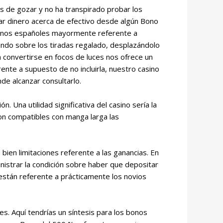
s de gozar y no ha transpirado probar los
ar dinero acerca de efectivo desde algún Bono
casinos españoles mayormente referente a
ndo sobre los tiradas regalado, desplazándolo
a convertirse en focos de luces nos ofrece un
rente a supuesto de no incluirla, nuestro casino
de alcanzar consultarlo.
na utilidad significativa del casino serí­a la
on compatibles con manga larga las
 bien limitaciones referente a las ganancias. En
istrar la condición sobre haber que depositar
están referente a prácticamente los novios
. Aquí tendrí­as un síntesis para los bonos