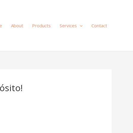
e
About
Products
Services
Contact
ósito!