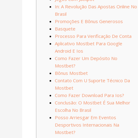
In: A Revolução Das Apostas Online No
Brasil
Promoções E Bônus Generosos
Basquete
Processo Para Verificação De Conta
Aplicativo Mostbet Para Google
Android E Ios
Como Fazer Um Depósito No
Mostbet?
Bônus Mostbet
Contato Com U Suporte Técnico Da
Mostbet
Como Fazer Download Para Ios?
Conclusão: O Mostbet É Sua Melhor
Escolha No Brasil
Posso Arriesgar Em Eventos
Desportivos Internacionais Na
Mostbet?