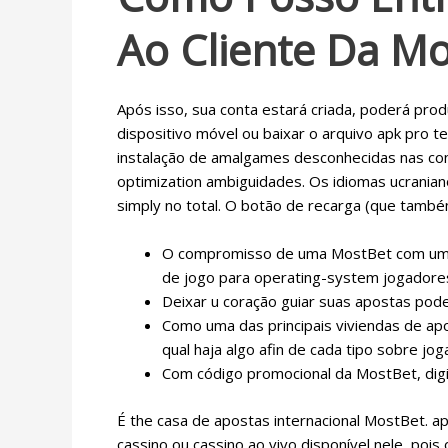
Ao Cliente Da Mo
Após isso, sua conta estará criada, poderá pro
dispositivo móvel ou baixar o arquivo apk pro t
instalação de amalgames desconhecidas nas con
optimization ambiguidades. Os idiomas ucranian
simply no total. O botão de recarga (que també
O compromisso de uma MostBet com uma in
de jogo para operating-system jogadores 
Deixar u coração guiar suas apostas pode 
Como uma das principais viviendas de ap
qual haja algo afin de cada tipo sobre jog
Com código promocional da MostBet, digit
É the casa de apostas internacional MostBet. a
cassino ou cassino ao vivo disponível nele, pois