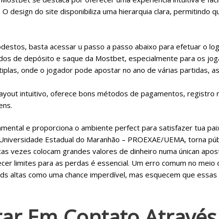
. O design do site disponibiliza uma hierarquia clara, permitind
estos, basta acessar u passo a passo abaixo para efetuar o log
odos de depósito e saque da Mostbet, especialmente para os jo
iplas, onde o jogador pode apostar no ano de várias partidas, a
yout intuitivo, oferece bons métodos de pagamentos, registro 
ens.
ntal e proporciona o ambiente perfect para satisfazer tua paix
Universidade Estadual do Maranhão – PROEXAE/UEMA, torna públic
as vezes colocam grandes valores de dinheiro numa únican aposta
ecer limites para as perdas é essencial. Um erro comum no meio
ds altas como uma chance imperdível, mas esquecem que essas 
ar Em Contato Atravé