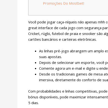
Promoções Do Mostbet!
Você pode jogar caça-níqueis não apenas mhh c
great interface de cada jogo com segurança par
Cricket, rúgbi, futebol de praia e snooker são
cartões bancários e carteiras eletrônicas.
As linhas pré-jogo abrangem um amplo e
suas apostas.
Depois de selecionar um esporte, você pod
Comente agora um e-mail e digite u ender
Desde os tradicionais games de mesa até
imersiva, diretamente do conforto de sua
Com probabilidades e linhas competitivas, pode
bónus disponíveis, pode maximizar intensament
5 dias.