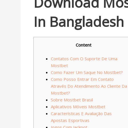
Download Most
In Bangladesh
Content
Contatos Com O Suporte De Uma
Mostbet
Como Fazer Um Saque No Mostbet?
Como Posso Entrar Em Contato
Através Do Atendimento Ao Cliente Da
Mostbet?
Sobre Mostbet Brasil
Aplicativos Móveis Mostbet
Características E Avaliação Das
Apostas Esportivas
Jogos Com Jackpot