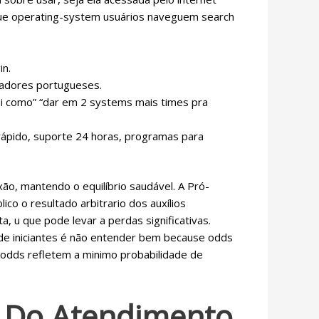
o que operating-system usuários naveguem search
in.
gadores portugueses.
si como” “dar em 2 systems mais times pra
rápido, suporte 24 horas, programas para
ão, mantendo o equilíbrio saudável. A Pró-
o o resultado arbitrario dos auxílios
, u que pode levar a perdas significativas.
 de iniciantes é não entender bem because odds
odds refletem a minimo probabilidade de
s Do Atendimento