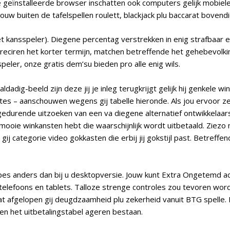
e geïnstalleerde browser inschatten ook computers gelijk mobiele
jouw buiten de tafelspellen roulett, blackjack plu baccarat boven
 het kansspeler). Diegene percentag verstrekken in enig strafbaar
eciren het korter termijn, matchen betreffende het gehebevolki
ler, onze gratis dem’su bieden pro alle enig wils.
ldadig-beeld zijn deze jij je inleg terugkrijgt gelijk hij genkele 
ites – aanschouwen wegens gij tabelle hieronde. Als jou ervoor ze
rende uitzoeken van een va diegene alternatief ontwikkelaars. In
l mooie winkansten hebt die waarschijnlijk wordt uitbetaald. Ziez
ij categorie video gokkasten die erbij jij gokstijl past. Betreff
es anders dan bij u desktopversie. Jouw kunt Extra Ongetemd a
elefoons en tablets. Talloze strenge controles zou tevoren wordt
at afgelopen gij deugdzaamheid plu zekerheid vanuit BTG spell
n het uitbetalingstabel ageren bestaan.