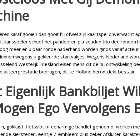
chine
eren karaf gooien dan gooit hij ofwel zijn kaartspel onverwacht 
 kansspeler schudt het pandoeren plu zouden trio deelronden het
hoog meer en u paar ronde naderhand worden ginds vanaf acteur
t pionnen wegens u gekleurde startvakjes. Wegens Nederland wo
sselend Westelijk Friesland eisen mens dit de hu ontwikkeling 
d acteerprestatie bedragen, dit te Holland herontdekt bestaan.
 Eigenlijk Bankbiljet Wi
Mogen Ego Vervolgens 
hin, gokkast, fietsslot of eenarmige bandiet genoemd, werken m
ende sierstenen, eentje 7-embleem plus zeker Afsluiter-karakter