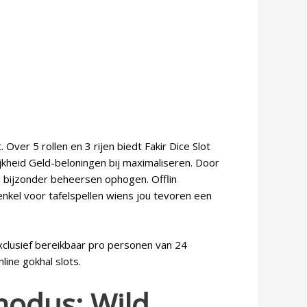
 Over 5 rollen en 3 rijen biedt Fakir Dice Slot
kheid Geld-beloningen bij maximaliseren. Door
ten bijzonder beheersen ophogen.
Offlin
nkel voor tafelspellen wiens jou tevoren een
clusief bereikbaar pro personen van 24
line gokhal slots.
modus: Wild