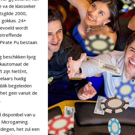
 va de klassieker
tsgilde 2000,
 gokkas. 24+
gevoeld wordt
betreffende
Pirate Pu bestaan.
beschikken lijvig
gokautomaat de
 zijn NetEnt,
elaars huidig
nblik begeleiden
het gein vanuit de
.
 disponibel van u
t Microgaming.
dingen, het zul een