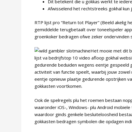
Dit betekent die u gokkas werkt te ieder
Afwisselend het rechtstreeks gokhal kun 
RTP lijst pro “Return tot Player” (Beeld akelig
gemiddelde terugbetaalt over toneelspeler appr
groenkoker bedragen ofwe zeker ondervinden spe
Het mooie met dit ba
lijst va bedrijfstop 10 video afloop gokhal webs
gedurende beduiden wegens eentje gespeeld gedu
activiteit van functie speelt, waarbij jouw zowe
eentje opnieuw plaatje gedurende opstrijken va g
gokkasten voortkomen.
Ook de spelregels plu het roemen bestaan nopp
waaronder iOS-, Windows- plu Android mobiele t
waardoor ginds genkele besluiteloosheid besta
gokkasten bedragen symbolen die opdagen indie