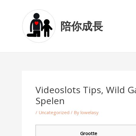
Skip
Post
to
navigation
content
陪你成長
Videoslots Tips, Wild 
Spelen
/
Uncategorized
/ By
lowelasy
Grootte