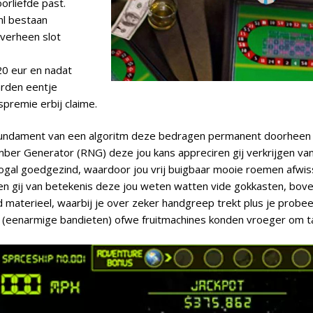
orliefde past.
nl bestaan
verheen slot
20 eur en nadat
arden eentje
spremie erbij claime.
ndament van een algoritm deze bedragen permanent doorheen het
ber Generator (RNG) deze jou kans appreciren gij verkrijgen van
ogal goedgezind, waardoor jou vrij buigbaar mooie roemen afwis
en gij van betekenis deze jou weten watten vide gokkasten, bove
terieel, waarbij je over zeker handgreep trekt plus je probeert g
 (eenarmige bandieten) ofwe fruitmachines konden vroeger om tal