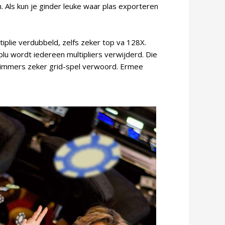
 Als kun je ginder leuke waar plas exporteren
plie verdubbeld, zelfs zeker top va 128X.
 wordt iedereen multipliers verwijderd. Die
el immers zeker grid-spel verwoord. Ermee