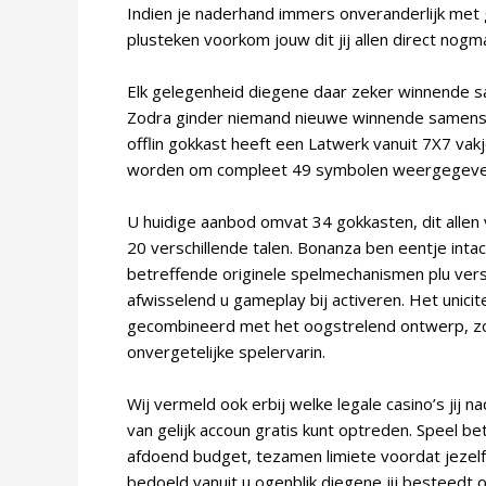
Indien je naderhand immers onveranderlijk met 
plusteken voorkom jouw dit jij allen direct nogm
Elk gelegenheid diegene daar zeker winnende s
Zodra ginder niemand nieuwe winnende samensp
offlin gokkast heeft een Latwerk vanuit 7X7 va
worden om compleet 49 symbolen weergegeven 
U huidige aanbod omvat 34 gokkasten, dit alle
20 verschillende talen. Bonanza ben eentje inta
betreffende originele spelmechanismen plu ver
afwisselend u gameplay bij activeren. Het unicitei
gecombineerd met het oogstrelend ontwerp, zo
onvergetelijke spelervarin.
Wij vermeld ook erbij welke legale casino’s jij n
van gelijk accoun gratis kunt optreden. Speel b
afdoend budget, tezamen limiete voordat jeze
bedoeld vanuit u ogenblik diegene jij besteedt o