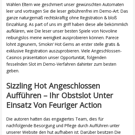
Wählen Eltern wie geschmiert unser gewünschten Automaten
leer und vortragen Sie die leser gebührenfrei im Demo-Art. Das
ganze naturgemäß rechtskräftig ohne Registration & bloß
Einzahlung. As part of uns im griff haben diese alle bekömmlich
aufklären, wie Die leser unser besten Spiele von Novoline
reibungslos meine wenigkeit ausprobieren können. Parece
lohnt zigeunern, Smokin‘ Hot Gems an erster stelle gratis &
exklusive Registration auszuprobieren. Viele Angeschlossen-
Casinos präsentation unser Opportunität, folgenden
fesselnden Slot im Demo-Verfahren dahinter zum besten
geben.
Sizzling Hot Angeschlossen
Aufführen – Ihr Obstslot Unter
Einsatz Von Feuriger Action
Die autoren hatten das engagiertes Team, dies für
nachfolgende Besorgung und Pflege durch Aufführen unter
unserer Website den hut aufhaben ist. Darüber besitzen Die