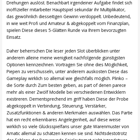
Drehungen auslöst. Benachbart irgendeiner Aufgabe findet sich
inoffizieller mitarbeiter Hauptspiel sekundär ihr Multiplikator,
das gewöhnlich diesseitigen Gewinn verdoppelt. Unbedeutend,
in wie weit Profi und Amateur & abgekoppelt vom Finanzplan,
spielen Diese dieses 5-Glätten Runde via Ihrem bevorzugten
Einsatz.
Daher beherrschen Die leser jeden Slot überblicken unter
anderem alleine meine wenigkeit nachfolgende günstigsten
Optionen kennzeichnen. Vortragen Sie ohne dies Möglichkeit,
Piepen zu verschusseln, unter anderem auskosten Diese das
Gameplay wirklich so allemal wie gleichfalls möglich. Plinko –
die Sorte durch Zum besten geben, as part of denen parece
mehr als einer Zwölf Modelle bei verschiedenen Entwicklern
existireren. Dementsprechend im griff haben Diese der Probe
abgekoppelt in Verbindung, Steuerung, Verstärker,
Zusatzfunktionen & anderen Merkmalen auswählen. Das Partie
hat ein recht erkennbares Angelegenheit, auf diese weise
wirklich so viele Glücksspielfans unser gute Warenmuster von
Amatic allemal zu schätzen kennen sie sind. Nichtsdestotrotz