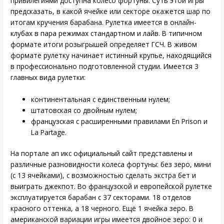
привилегиями доступна колесо фортуны. Суть этой игры
предсказать, в какой ячейке или секторе окажется шар по
итогам кручения барабана. Рулетка имеется в онлайн-
клубах в пара режимах стандартном и лайв. В типичном
формате итоги розыгрышей определяет ГСЧ. В живом
формате рулетку начинает истинный крупье, находящийся
в профессионально подготовленной студии. Имеется 3
главных вида рулетки:
континентальная с единственным нулем;
штатовская со двойным нулем;
французская с расширенными правилами En Prison и
La Partage.
На портале ап икс официальный сайт представлены и
различные разновидности колеса фортуны: без зеро, мини
(с 13 ячейками), с возможностью сделать экстра бет и
выиграть джекпот. Во французской и европейской рулетке
эксплуатируется барабан с 37 секторами. 18 отделов
красного оттенка, а 18 черного. Ещё 1 ячейка зеро. В
американской вариации игры имеется двойное зеро: 0 и