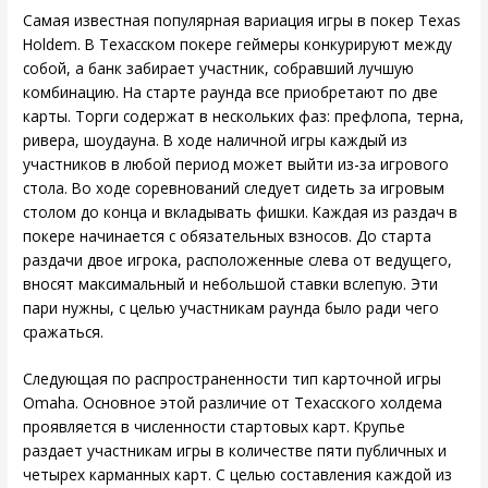
Самая известная популярная вариация игры в покер Texas
Holdem. В Техасском покере геймеры конкурируют между
собой, а банк забирает участник, собравший лучшую
комбинацию. На старте раунда все приобретают по две
карты. Торги содержат в нескольких фаз: префлопа, терна,
ривера, шоудауна. В ходе наличной игры каждый из
участников в любой период может выйти из-за игрового
стола. Во ходе соревнований следует сидеть за игровым
столом до конца и вкладывать фишки. Каждая из раздач в
покере начинается с обязательных взносов. До старта
раздачи двое игрока, расположенные слева от ведущего,
вносят максимальный и небольшой ставки вслепую. Эти
пари нужны, с целью участникам раунда было ради чего
сражаться.
Следующая по распространенности тип карточной игры
Omaha. Основное этой различие от Техасского холдема
проявляется в численности стартовых карт. Крупье
раздает участникам игры в количестве пяти публичных и
четырех карманных карт. С целью составления каждой из