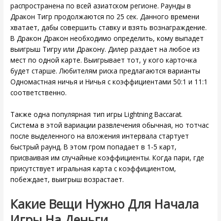
распространена по всей азиатском регионе. Раунды в
Дракон Тигр продолжаются по 25 сек. Данного времени
хватает, дабы совершить ставку и взять вознаграждение.
В Дракон Дракон необходимо определить, кому выпадет
выигрыш Тигру или Дракону. Дилер раздает на любое из
мест по одной карте. Выигрывает тот, у кого карточка
будет старше. Любителям риска предлагаются варианты
Одномастная ничья и Ничья с коэффициентами 50:1 и 11:1
соответственно.
Также одна популярная тип игры Lightning Baccarat.
Система в этой вариации развлечения обычная, но тотчас
после выделенного на вложения интервала стартует
быстрый раунд. В этом гром попадает в 1-5 карт,
присваивая им случайные коэффициенты. Когда пари, где
присутствует игральная карта с коэффициентом,
побеждает, выигрыш возрастает.
Какие Вещи Нужно Для Начала
Игры На Деньги