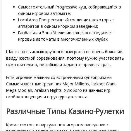
Самостоятельный Progressive куш, собирающийся в
одном игровом автомате;
Local Area Прогрессивный соединяет некоторые
аппаратов в одном игорном заведении;
Глобальная Зона Увеличивающегося соединяет
игровые автоматы в многочисленных клубах.
Шансы на выигрыш крупного выигрыша не очень большие
ввиду жесткой соревнования, поэтому нужно участвовать
осмотрительно, не забывая задавать пределы трат.
Есть игровые машины со встроенными суперпризами.
Самые известные среди них Major Millions, Jackpot Giant,
Mega Moolah, Arabian Nights. У любого из данных игр
особая концепция и структура джекпота.
Различные Типы Казино-Рулетки
Кроме слотов, в виртуальном игорном заведении с