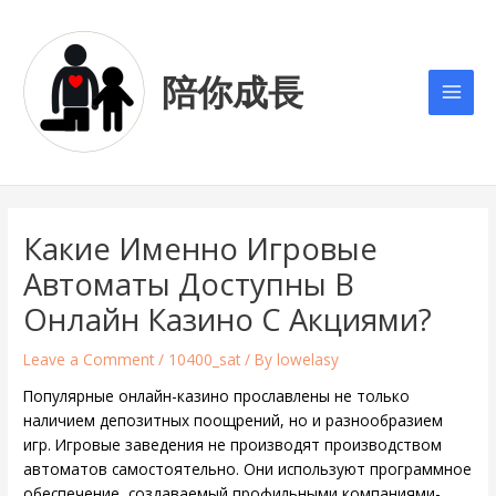
Skip
Post
Main
to
navigation
Men
content
陪你成長
Какие Именно Игровые
Автоматы Доступны В
Онлайн Казино С Акциями?
Leave a Comment
/
10400_sat
/ By
lowelasy
Популярные онлайн-казино прославлены не только
наличием депозитных поощрений, но и разнообразием
игр. Игровые заведения не производят производством
автоматов самостоятельно. Они используют программное
обеспечение, создаваемый профильными компаниями-