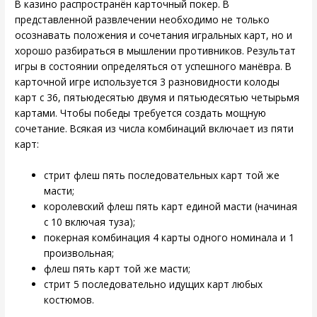
В казино распространён карточный покер. В
представленной развлечении необходимо не только
осознавать положения и сочетания игральных карт, но и
хорошо разбираться в мышлении противников. Результат
игры в состоянии определяться от успешного манёвра. В
карточной игре используется 3 разновидности колоды
карт с 36, пятьюдесятью двумя и пятьюдесятью четырьмя
картами. Чтобы победы требуется создать мощную
сочетание. Всякая из числа комбинаций включает из пяти
карт:
стрит флеш пять последовательных карт той же
масти;
королевский флеш пять карт единой масти (начиная
с 10 включая туза);
покерная комбинация 4 карты одного номинала и 1
произвольная;
флеш пять карт той же масти;
стрит 5 последовательно идущих карт любых
костюмов.