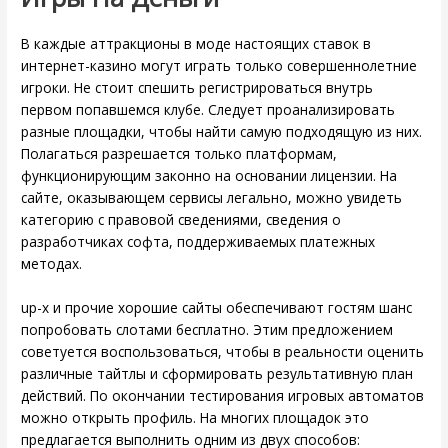
В каждые аттракционы в моде настоящих ставок в
интернет-казино могут играть только совершеннолетние
игроки. Не стоит спешить регистрироваться внутрь
первом попавшемся клубе. Следует проанализировать
разные площадки, чтобы найти самую подходящую из них.
Полагаться разрешается только платформам,
функционирующим законно на основании лицензии. На
сайте, оказывающем сервисы легально, можно увидеть
категорию с правовой сведениями, сведения о
разработчиках софта, поддерживаемых платежных
методах.
up-x и прочие хорошие сайты обеспечивают гостям шанс
попробовать слотами бесплатно. Этим предложением
советуется воспользоваться, чтобы в реальности оценить
различные тайтлы и сформировать результативную план
действий. По окончании тестирования игровых автоматов
можно открыть профиль. На многих площадок это
предлагается выполнить одним из двух способов: