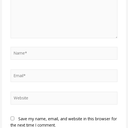
Name*
Email*
Website
Save my name, email, and website in this browser for
the next time I comment.