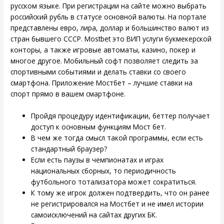
русском языке. При регистрации на сайте можно выбрать
российский рубль в статусе основной валюты. На портале
представлены евро, лира, доллар и большинство валют из
стран бывшего СССР. Mostbet это ВИП услуги букмекерской
конторы, а также игровые автоматы, казино, покер и
многое другое. Мобильный софт позволяет следить за
спортивными событиями и делать ставки со своего
смартфона. Приложение Мостбет – лучшие ставки на
спорт прямо в вашем смартфоне.
Пройдя процедуру идентификации, беттер получает
доступ к основным функциям Мост бет.
В чем же тогда смысл такой программы, если есть
стандартный браузер?
Если есть паузы в чемпионатах и играх
национальных сборных, то периодичность
футбольного тотализатора может сократиться.
К тому же игрок должен подтвердить, что он ранее
не регистрировался на Мостбет и не имел истории
самоисключений на сайтах других БК.