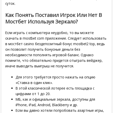
суток.
Как Понять Поставил Игрок Или Нет В
Мостбет Используя Зеркало?
Если играть с компьютера неудобно, то вы можете
скачать в mostbet com приложение. Следует использовать
в мостбет casino бездепозитный бонус mostbet2 top, ведь
он позволит получить бонусные деньги без
необходимости пополнять игровой баланс. Однако
помните, что обязательно придется отыграть вейджер,
иначе выводить выигрыш не получится.
Для этого требуется просто нажать на опцию
«Ставка в один клик».
В этой классической лотерее есть площадка с
цифрами от 1 до 20.
МБ, как и официальные зеркала, доступны для
iPhone, iPad, Android, Blackberry и др.
Если вы давно хотели попробовать азартные игры,