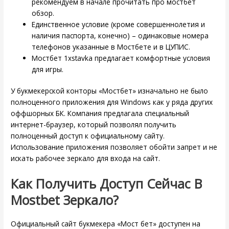
рекомендуем в начале прочитать про мостбет
обзор.
Единственное условие (кроме совершеннолетия и
наличия паспорта, конечно) – одинаковые номера
телефонов указанные в Мостбете и в ЦУПИС.
Мостбет 1xstavka предлагает комфортные условия
для игры.
У букмекерской конторы «Мостбет» изначально не было
полноценного приложения для Windows как у ряда других
оффшорных БК. Компания предлагала специальный
интернет-браузер, который позволял получить
полноценный доступ к официальному сайту.
Использование приложения позволяет обойти запрет и не
искать рабочее зеркало для входа на сайт.
Как Получить Доступ Сейчас В
Mostbet Зеркало?
Официальный сайт букмекера «Мост бет» доступен на