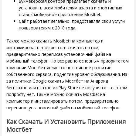
Букмекерская контора предлагает скачать и
установить всем любителям азарта и спортивных
ставок мобильное приложение Mostbet.
Сайт работает легально, предоставляя свои услуги
пользователям с 2018 года.
Также можно скачать Mostbet на компьютер и
инсталлировать mostbet com скачать потом,
предварительно переписав установочный файл на
мобильный телефон. Но все равно основным приоритетом
компании Мостбет является постоянное развитие
собственного сервиса, поднятие уровня обслуживания. Из-
за политики Google скачать Мостбет на Андроид
бесплатно или платно из Play Store не получится – его там
попросту нет. Также можно скачать Mostbet на
компьютер и инсталлировать потом, предварительно
переписав установочный файл на мобильный телефон.
Как Скачать И Установить Приложения
Мостбет