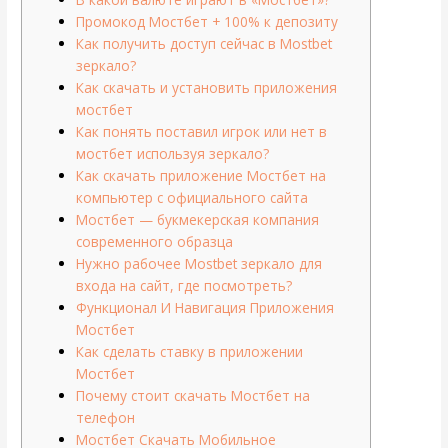
Промокод Мостбет + 100% к депозиту
Как получить доступ сейчас в Mostbet
зеркало?
Как скачать и установить приложения
мостбет
Как понять поставил игрок или нет в
мостбет используя зеркало?
Как скачать приложение Мостбет на
компьютер с официального сайта
Мостбет — букмекерская компания
современного образца
Нужно рабочее Mostbet зеркало для
входа на сайт, где посмотреть?
Функционал И Навигация Приложения
Мостбет
Как сделать ставку в приложении
Мостбет
Почему стоит скачать Мостбет на
телефон
Мостбет Скачать Мобильное