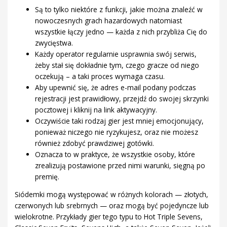
Są to tylko niektóre z funkcji, jakie można znaleźć w
nowoczesnych grach hazardowych natomiast
wszystkie łączy jedno — każda z nich przybliża Cię do
zwycięstwa.
Każdy operator regularnie usprawnia swój serwis,
żeby stał się dokładnie tym, czego gracze od niego
oczekują – a taki proces wymaga czasu.
Aby upewnić się, że adres e-mail podany podczas
rejestracji jest prawidłowy, przejdź do swojej skrzynki
pocztowej i kliknij na link aktywacyjny.
Oczywiście taki rodzaj gier jest mniej emocjonujący,
ponieważ niczego nie ryzykujesz, oraz nie możesz
również zdobyć prawdziwej gotówki.
Oznacza to w praktyce, że wszystkie osoby, które
zrealizują postawione przed nimi warunki, sięgną po
premię.
Siódemki mogą występować w różnych kolorach — złotych,
czerwonych lub srebrnych — oraz mogą być pojedyncze lub
wielokrotne. Przykłady gier tego typu to Hot Triple Sevens,