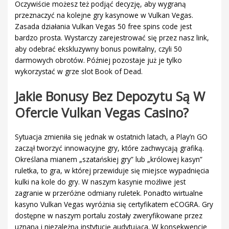
Oczywiście możesz też podjąć decyzję, aby wygraną
przeznaczyć na kolejne gry kasynowe w Vulkan Vegas.
Zasada działania Vulkan Vegas 50 free spins code jest
bardzo prosta. Wystarczy zarejestrować się przez nasz link,
aby odebrać ekskluzywny bonus powitalny, czyli 50
darmowych obrotów. Później pozostaje już je tylko
wykorzystać w grze slot Book of Dead.
Jakie Bonusy Bez Depozytu Są W
Ofercie Vulkan Vegas Casino?
Sytuacja zmieniła się jednak w ostatnich latach, a Play’n GO
zaczął tworzyć innowacyjne gry, które zachwycają grafiką.
Określana mianem „szatańskiej gry” lub „królowej kasyn”
ruletka, to gra, w której przewiduje się miejsce wypadnięcia
kulki na kole do gry. W naszym kasynie możliwe jest
zagranie w przeróżne odmiany ruletek. Ponadto wirtualne
kasyno Vulkan Vegas wyróżnia się certyfikatem eCOGRA. Gry
dostępne w naszym portalu zostały zweryfikowane przez
uznaną i niezależną instytucję audytująca. W konsekwencje