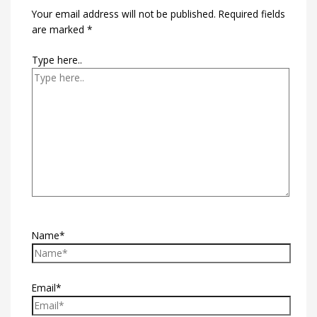
Your email address will not be published.
Required fields
are marked
*
Type here..
Name*
Email*