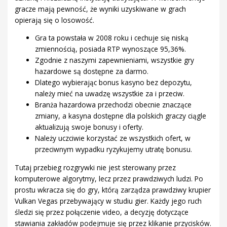
gracze mają pewność, że wyniki uzyskiwane w grach
opierają się o losowość.
Gra ta powstała w 2008 roku i cechuje się niską
zmiennością, posiada RTP wynoszące 95,36%.
Zgodnie z naszymi zapewnieniami, wszystkie gry
hazardowe są dostępne za darmo.
Dlatego wybierając bonus kasyno bez depozytu,
należy mieć na uwadzę wszystkie za i przeciw.
Branża hazardowa przechodzi obecnie znaczące
zmiany, a kasyna dostępne dla polskich graczy ciągle
aktualizują swoje bonusy i oferty.
Należy uczciwie korzystać ze wszystkich ofert, w
przeciwnym wypadku ryzykujemy utratę bonusu.
Tutaj przebieg rozgrywki nie jest sterowany przez
komputerowe algorytmy, lecz przez prawdziwych ludzi. Po
prostu wkracza się do gry, którą zarządza prawdziwy krupier
Vulkan Vegas przebywający w studiu gier. Każdy jego ruch
śledzi się przez połączenie video, a decyzję dotyczące
stawiania zakładów podejmuje się przez klikanie przycisków.