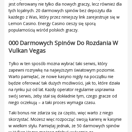
jest oferowany nie tylko dla nowych graczy, lecz również dla
tych lojalnych. 20 darmowych spinów bez depozytu dla
każdego z Was, który przez niniejszy link zarejestruje się w
Lemon Casino. Energy Casino cieszy się sporą
popularnością wśród polskich graczy.
000 Darmowych Spinów Do Rozdania W
Vulkan Vegas
Tylko w ten sposób można wybrać taki serwis, który
zapewni rozrywkę na najwyższym światowym poziomie.
Warto pamiętać, że nowe kasyno nigdy na początku nie
będzie oferować tak dużych możliwości, jak to, które działa
na rynku już od lat. Każdy operator regularnie usprawnia
swój serwis, żeby stał się dokładnie tym, czego gracze od
niego oczekują – a taki proces wymaga czasu.
Taki bonus nie zdarza się za często, więc warto z niego
skorzystać. Możesz więc rozpocząć swoją karierę w kasynie
w wielkim stylu. Pamiętaj jednak, że 50 darmowych spinów