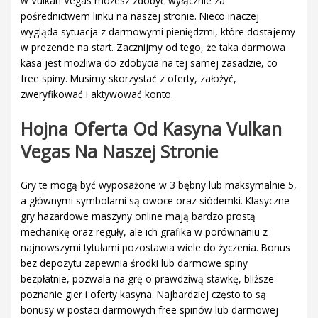
w Vulkan Vegas możesz zdobyć wyłącznie za
pośrednictwem linku na naszej stronie. Nieco inaczej
wygląda sytuacja z darmowymi pieniędzmi, które dostajemy
w prezencie na start. Zacznijmy od tego, że taka darmowa
kasa jest możliwa do zdobycia na tej samej zasadzie, co
free spiny. Musimy skorzystać z oferty, założyć,
zweryfikować i aktywować konto.
Hojna Oferta Od Kasyna Vulkan
Vegas Na Naszej Stronie
Gry te mogą być wyposażone w 3 bębny lub maksymalnie 5,
a głównymi symbolami są owoce oraz siódemki. Klasyczne
gry hazardowe maszyny online mają bardzo prostą
mechanikę oraz reguły, ale ich grafika w porównaniu z
najnowszymi tytułami pozostawia wiele do życzenia. Bonus
bez depozytu zapewnia środki lub darmowe spiny
bezpłatnie, pozwala na grę o prawdziwą stawkę, bliższe
poznanie gier i oferty kasyna. Najbardziej często to są
bonusy w postaci darmowych free spinów lub darmowej