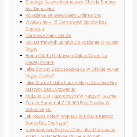
Dlaczego Kasyna Internetowe Oferują Bonusy
Bez Depozytu?
Połączenie Ze Słownikiem Online Pons
Westcasino – 15 Darmowych Spinów Bez
Depozytu
Darmowe Spiny Dla Vip
000 Darmowych Spinów Do Rozdania W Vulkan
Vegas
Hojna Oferta Od Kasyna Vulkan Vegas Na
Naszej Stronie
Jakie Bonusy Bez Depozytu Są W Ofercie Vulkan
Vegas Casino?
Jakie Mocne I Słabe Punkty Mają Darmowe Gry
Maszyny Bez Logowania?
Rodzaje Gier Hazardowych W Naszym Kasynie
Turniej Gamomat Z 16 000 Free Spinów W
Vulkan Vegas
Jak Można Potem Wypłacić W Polskie Kasyno
Bonus Bez Depozytu?
Najważniejsze Symbole Specjalne Oferowane
Przez Gry Hazardowe Online Automaty