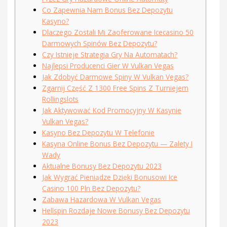
Co Zapewnia Nam Bonus Bez Depozytu
Kasyno?
Dlaczego Zostali Mi Zaoferowane Icecasino 50
Darmowych Spinów Bez Depozytu?
Czy Istnieje Strategia Gry Na Automatach?
Najlepsi Producenci Gier W Vulkan Vegas
Jak Zdobyć Darmowe Spiny W Vulkan Vegas?
Zgarnij Część Z 1300 Free Spins Z Turniejem
Rollingslots
Jak Aktywować Kod Promocyjny W Kasynie
Vulkan Vegas?
Kasyno Bez Depozytu W Telefonie
Kasyna Online Bonus Bez Depozytu — Zalety I
Wady
Aktualne Bonusy Bez Depozytu 2023
Jak Wygrać Pieniądze Dzięki Bonusowi Ice
Casino 100 Pln Bez Depozytu?
Zabawa Hazardowa W Vulkan Vegas
Hellspin Rozdaje Nowe Bonusy Bez Depozytu
2023