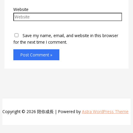
Website
Save my name, email, and website in this browser
for the next time I comment.
Copyright © 2026 陪你成長 | Powered by
Astra WordPress Theme