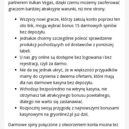
partnerem Vulkan Vegas, dzięki czemu możemy zaoferować
graczom bardziej atrakcyjne warunki, niż inne strony.
Wszyscy nowi gracze, którzy założą konto poprzez ten
oto link, mogą wybrać bonus 15 darmowych spinów
bez depozytu.
Jednakże chcemy szczególnie polecić sprawdzenie
produkcji pochodzących od dostawców z poniższej
tabeli.
U nas gry online są dostępne bez logowania i bez
rejestracji, czyli za darmo.
Nie da się jednak ukryć, że w większości przypadków
mamy do czynienia z dwiema ofertami, które mają
dla nas darmowe kasyna bez depozytu.
Wchodząc bezpośrednio na witrynę kasyna, nie
otrzymasz tak atrakcyjnego bonusu powitalnego,
dlatego nie warto się zastanawiać.
Rozpocznij swoją przygodę z najnowszymi bonusami
kasynowymi na gryonline2.pl już dziś.
Darmowe spiny połączone z otworzeniem konta można też