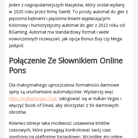
Jeden z najpopularniejszych klasyków, który został wydany
w 2020 roku przez firmę Swintt. To prosty automat do gier z
pięcioma bębnami i pięcioma liniami wypłacającymi.
Kolorowy i humorystyczny automat do gier z 2022 roku od
BGaming. Automat ma standardowy format i wiele
nowoczesnych rozwiązań, jak opcja Bonus Buy czy Mega
Jackpot.
Połączenie Ze Słownikiem Online
Pons
Dla maksymalnego uproszczenia formalności darmowe
spiny są uruchamiane automatycznie. Wystarczy więc
https://vulkanvegas15.pl/
zalogować się w Vulkan Vegas i
włączyć Book of Dead, aby skorzystać z 50 darmowych
obrotów.
Również istnieje taka możliwość ustawienia limitów
czasowych, które pomagają kontrolować swój czas
spędzony na platformie hazardowej. Wszystkie gry online