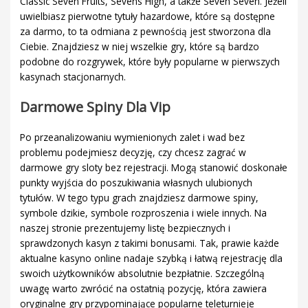
Classic Seven Fruits, Sevens High, a także Seven Seven. Jeżeli
uwielbiasz pierwotne tytuły hazardowe, które są dostępne
za darmo, to ta odmiana z pewnością jest stworzona dla
Ciebie. Znajdziesz w niej wszelkie gry, które są bardzo
podobne do rozgrywek, które były popularne w pierwszych
kasynach stacjonarnych.
Darmowe Spiny Dla Vip
Po przeanalizowaniu wymienionych zalet i wad bez
problemu podejmiesz decyzję, czy chcesz zagrać w
darmowe gry sloty bez rejestracji. Mogą stanowić doskonałe
punkty wyjścia do poszukiwania własnych ulubionych
tytułów. W tego typu grach znajdziesz darmowe spiny,
symbole dzikie, symbole rozproszenia i wiele innych. Na
naszej stronie prezentujemy listę bezpiecznych i
sprawdzonych kasyn z takimi bonusami. Tak, prawie każde
aktualne kasyno online nadaje szybką i łatwą rejestrację dla
swoich użytkowników absolutnie bezpłatnie. Szczególną
uwagę warto zwrócić na ostatnią pozycję, która zawiera
oryginalne gry przypominające popularne teleturnieje